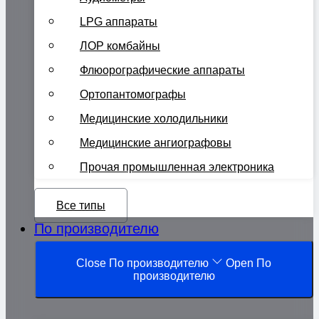
LPG аппараты
ЛОР комбайны
Флюорографические аппараты
Ортопантомографы
Медицинские холодильники
Медицинские ангиографовы
Прочая промышленная электроника
Все типы
По производителю
Close По производителю
Open По
производителю