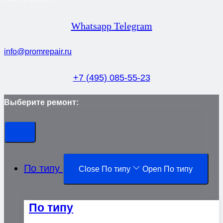
Whatsapp
Telegram
info@promrepair.ru
+7 (495) 085-55-23
Выберите ремонт:
По типу
Close По типу
Open По типу
По типу