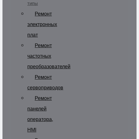
типы
Ремонт
электронных
плат
Ремонт
частотных
преобразователей
Ремонт
сервоприводов
Ремонт
панелей
оператора,
HMI