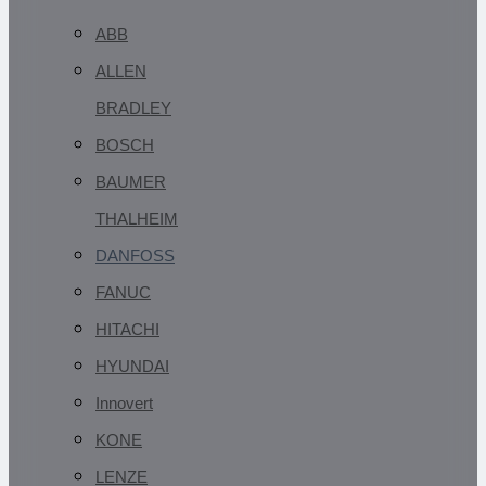
ABB
ALLEN
BRADLEY
BOSCH
BAUMER
THALHEIM
DANFOSS
FANUC
HITACHI
HYUNDAI
Innovert
KONE
LENZE