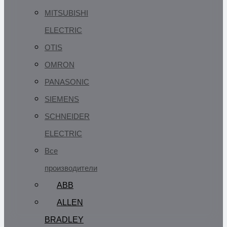
MITSUBISHI
ELECTRIC
OTIS
OMRON
PANASONIC
SIEMENS
SCHNEIDER
ELECTRIC
Все
производители
ABB
ALLEN
BRADLEY