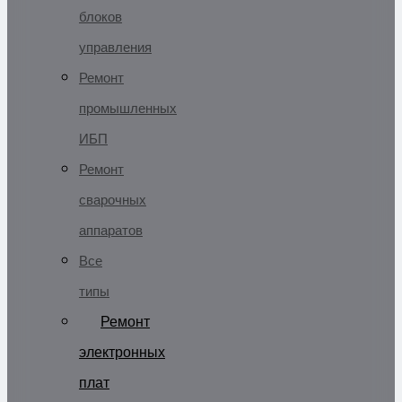
блоков
управления
Ремонт
промышленных
ИБП
Ремонт
сварочных
аппаратов
Все
типы
Ремонт
электронных
плат