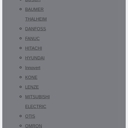
BAUMER
THALHEIM
DANFOSS
FANUC
HITACHI
HYUNDAI
Innovert
KONE
LENZE
MITSUBISHI
ELECTRIC
OTIS
OMRON