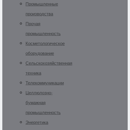
Промышленные
производства
Прочая
промышленность
Косметологическое
оборудование
Сельскохозяйственная
техника
Телекоммуникации
Целлюлозно-
бумажная
промышленность
Энергетика