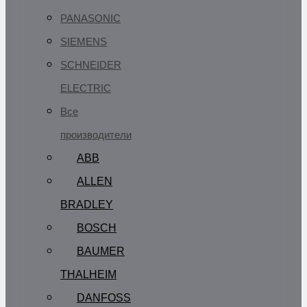
PANASONIC
SIEMENS
SCHNEIDER
ELECTRIC
Все
производители
ABB
ALLEN
BRADLEY
BOSCH
BAUMER
THALHEIM
DANFOSS