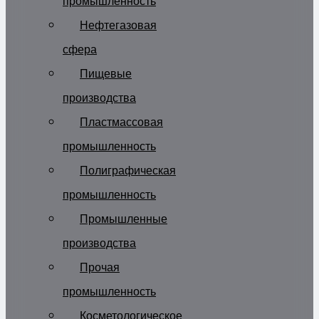
промышленность
Нефтегазовая
сфера
Пищевые
производства
Пластмассовая
промышленность
Полиграфическая
промышленность
Промышленные
производства
Прочая
промышленность
Косметологическое