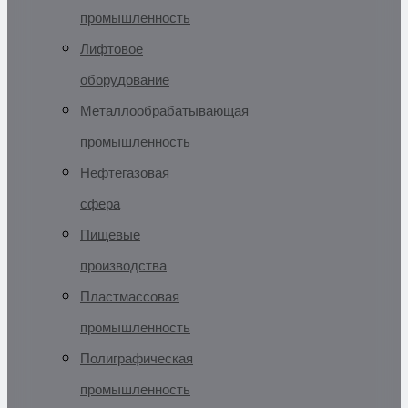
промышленность
Лифтовое
оборудование
Металлообрабатывающая
промышленность
Нефтегазовая
сфера
Пищевые
производства
Пластмассовая
промышленность
Полиграфическая
промышленность