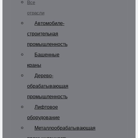
Все
отрасли
Автомобиле-
строительная
промышленность
Башенные
краны
Дерево-
обрабатывающая
промышленность
Лифтовое
оборудование
Металлообрабатывающая