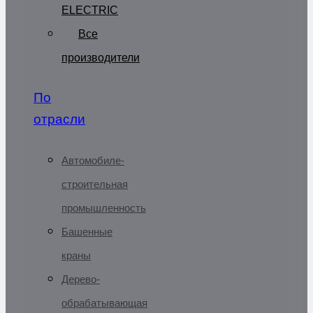
ELECTRIC
Все
производители
По
отрасли
Автомобиле-
строительная
промышленность
Башенные
краны
Дерево-
обрабатывающая