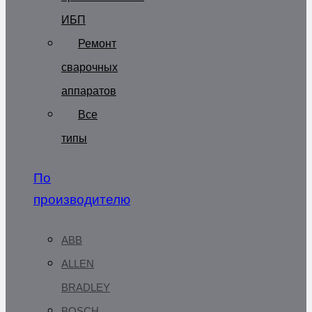
ИБП
Ремонт
сварочных
аппаратов
Все
типы
По
производителю
ABB
ALLEN
BRADLEY
BOSCH