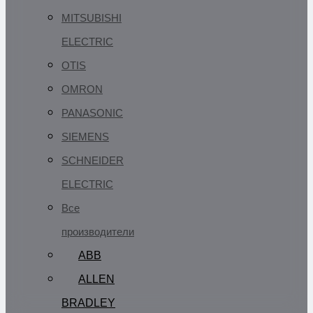
MITSUBISHI
ELECTRIC
OTIS
OMRON
PANASONIC
SIEMENS
SCHNEIDER
ELECTRIC
Все
производители
ABB
ALLEN
BRADLEY