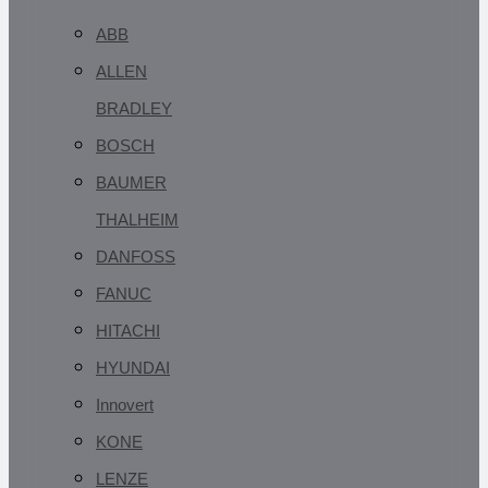
ABB
ALLEN
BRADLEY
BOSCH
BAUMER
THALHEIM
DANFOSS
FANUC
HITACHI
HYUNDAI
Innovert
KONE
LENZE