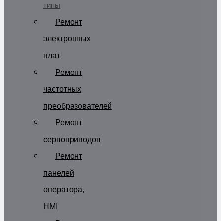
типы
Ремонт
электронных
плат
Ремонт
частотных
преобразователей
Ремонт
сервоприводов
Ремонт
панелей
оператора,
HMI