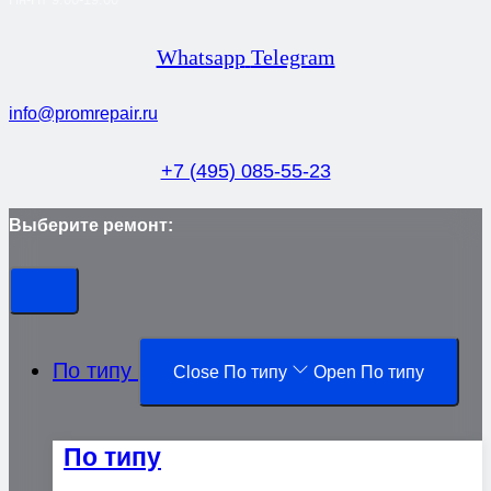
Whatsapp
Telegram
info@promrepair.ru
+7 (495) 085-55-23
Выберите ремонт:
По типу
Close По типу
Open По типу
По типу