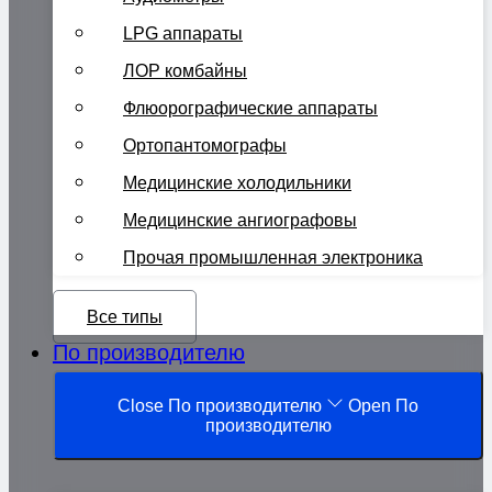
LPG аппараты
ЛОР комбайны
Флюорографические аппараты
Ортопантомографы
Медицинские холодильники
Медицинские ангиографовы
Прочая промышленная электроника
Все типы
По производителю
Close По производителю
Open По
производителю