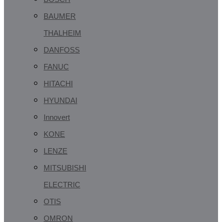
BAUMER
THALHEIM
DANFOSS
FANUC
HITACHI
HYUNDAI
Innovert
KONE
LENZE
MITSUBISHI
ELECTRIC
OTIS
OMRON