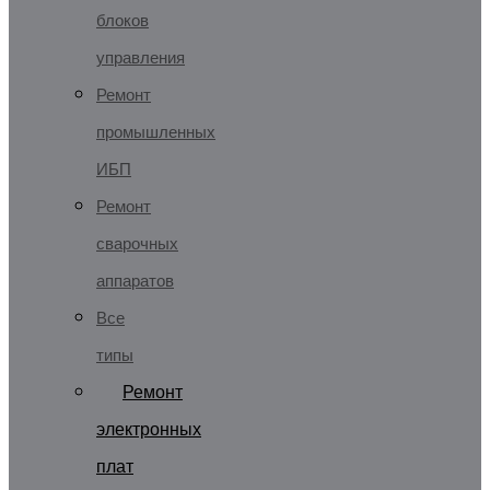
блоков
управления
Ремонт
промышленных
ИБП
Ремонт
сварочных
аппаратов
Все
типы
Ремонт
электронных
плат