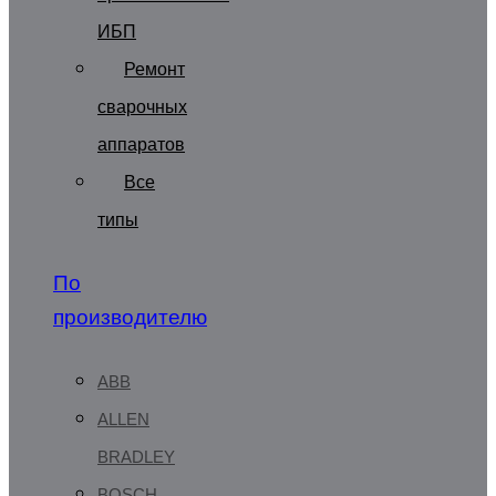
ИБП
Ремонт
сварочных
аппаратов
Все
типы
По
производителю
ABB
ALLEN
BRADLEY
BOSCH