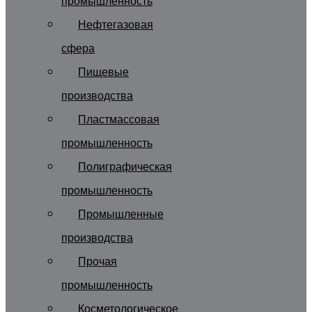
промышленность
Нефтегазовая
сфера
Пищевые
производства
Пластмассовая
промышленность
Полиграфическая
промышленность
Промышленные
производства
Прочая
промышленность
Косметологическое