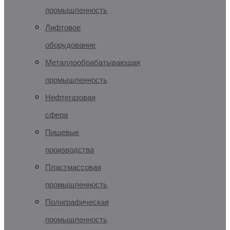
промышленность
Лифтовое
оборудование
Металлообрабатывающая
промышленность
Нефтегазовая
сфера
Пищевые
производства
Пластмассовая
промышленность
Полиграфическая
промышленность