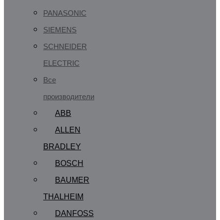
PANASONIC
SIEMENS
SCHNEIDER
ELECTRIC
Все
производители
ABB
ALLEN
BRADLEY
BOSCH
BAUMER
THALHEIM
DANFOSS