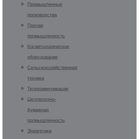
Промышленные
производства
Прочая
промышленность
Косметологическое
оборудование
Сельскохозяйственная
техника
Телекоммуникации
Целлюлозно-
бумажная
промышленность
Энергетика