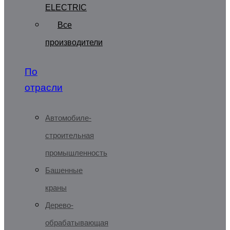
ELECTRIC
Все
производители
По
отрасли
Автомобиле-
строительная
промышленность
Башенные
краны
Дерево-
обрабатывающая