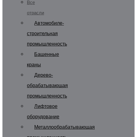
Все
отрасли
Автомобиле-
строительная
промышленность
Башенные
краны
Дерево-
обрабатывающая
промышленность
Лифтовое
оборудование
Металлообрабатывающая