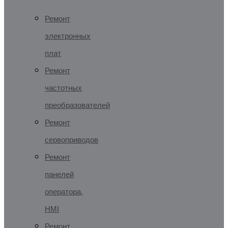
Ремонт
электронных
плат
Ремонт
частотных
преобразователей
Ремонт
сервоприводов
Ремонт
панелей
оператора,
HMI
Ремонт