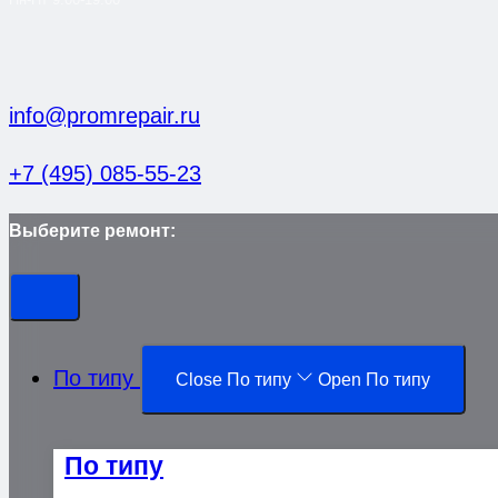
info@promrepair.ru
+7 (495) 085-55-23
Выберите ремонт:
По типу
Close По типу
Open По типу
По типу