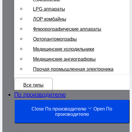
LPG аппараты
ЛОР комбайны
Флюорографические аппараты
Ортопантомографы
Медицинские холодильники
Медицинские ангиографовы
Прочая промышленная электроника
Все типы
По производителю
Close По производителю
Open По
производителю