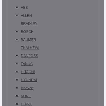
ABB
ALLEN
BRADLEY
BOSCH
BAUMER
THALHEIM
DANFOSS
FANUC
HITACHI
HYUNDAI
Innovert
KONE
LENZE