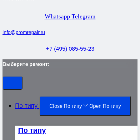
Whatsapp
Telegram
info@promrepair.ru
+7 (495) 085-55-23
Выберите ремонт:
По типу
Close По типу
Open По типу
По типу