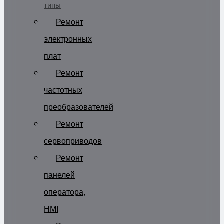
типы
Ремонт
электронных
плат
Ремонт
частотных
преобразователей
Ремонт
сервоприводов
Ремонт
панелей
оператора,
HMI