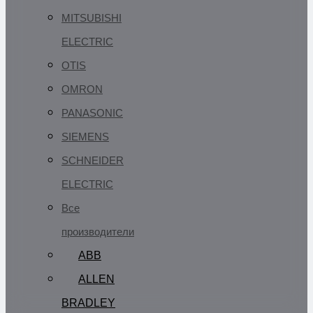
MITSUBISHI
ELECTRIC
OTIS
OMRON
PANASONIC
SIEMENS
SCHNEIDER
ELECTRIC
Все
производители
ABB
ALLEN
BRADLEY