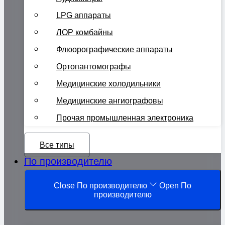
LPG аппараты
ЛОР комбайны
Флюорографические аппараты
Ортопантомографы
Медицинские холодильники
Медицинские ангиографовы
Прочая промышленная электроника
Все типы
По производителю
Close По производителю
Open По
производителю