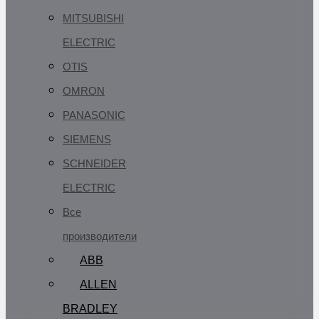
MITSUBISHI
ELECTRIC
OTIS
OMRON
PANASONIC
SIEMENS
SCHNEIDER
ELECTRIC
Все
производители
ABB
ALLEN
BRADLEY