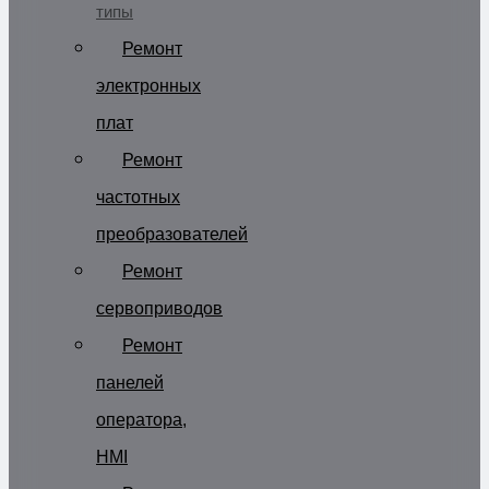
типы
Ремонт
электронных
плат
Ремонт
частотных
преобразователей
Ремонт
сервоприводов
Ремонт
панелей
оператора,
HMI