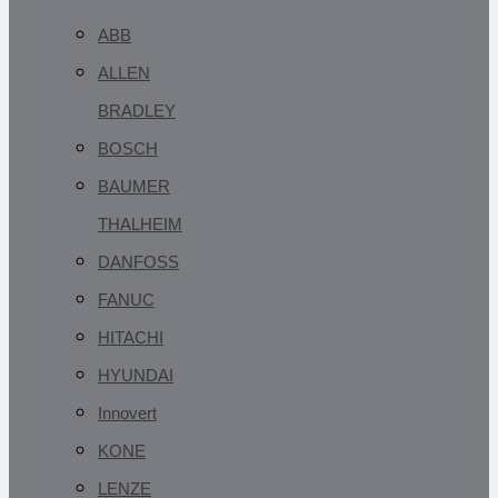
ABB
ALLEN
BRADLEY
BOSCH
BAUMER
THALHEIM
DANFOSS
FANUC
HITACHI
HYUNDAI
Innovert
KONE
LENZE