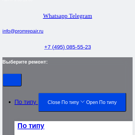
Whatsapp
Telegram
info@promrepair.ru
+7 (495) 085-55-23
Выберите ремонт:
По типу
Close По типу
Open По типу
По типу