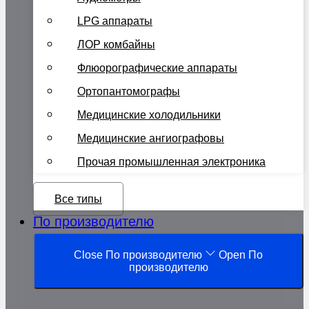
LPG аппараты
ЛОР комбайны
Флюорографические аппараты
Ортопантомографы
Медицинские холодильники
Медицинские ангиографовы
Прочая промышленная электроника
Все типы
По производителю
Close По производителю
Open По
производителю