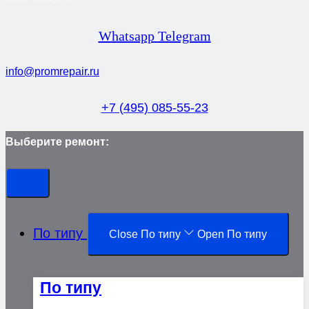
Whatsapp
Telegram
info@promrepair.ru
+7 (495) 085-55-23
Выберите ремонт:
По типу
Close По типу
Open По типу
По типу