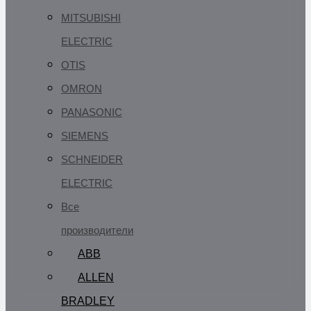
MITSUBISHI
ELECTRIC
OTIS
OMRON
PANASONIC
SIEMENS
SCHNEIDER
ELECTRIC
Все
производители
ABB
ALLEN
BRADLEY