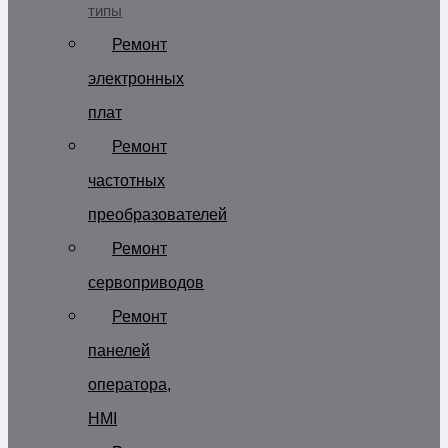
типы
Ремонт
электронных
плат
Ремонт
частотных
преобразователей
Ремонт
сервоприводов
Ремонт
панелей
оператора,
HMI