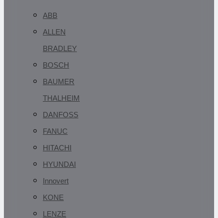
ABB
ALLEN
BRADLEY
BOSCH
BAUMER
THALHEIM
DANFOSS
FANUC
HITACHI
HYUNDAI
Innovert
KONE
LENZE