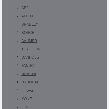
ABB
ALLEN
BRADLEY
BOSCH
BAUMER
THALHEIM
DANFOSS
FANUC
HITACHI
HYUNDAI
Innovert
KONE
LENZE