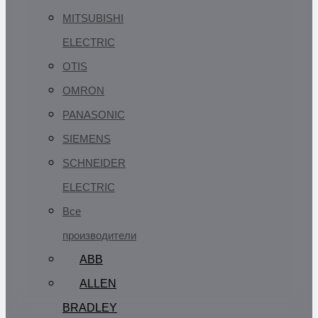
MITSUBISHI
ELECTRIC
OTIS
OMRON
PANASONIC
SIEMENS
SCHNEIDER
ELECTRIC
Все
производители
ABB
ALLEN
BRADLEY