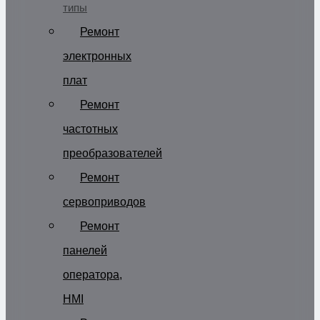
типы
Ремонт
электронных
плат
Ремонт
частотных
преобразователей
Ремонт
сервоприводов
Ремонт
панелей
оператора,
HMI