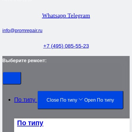
Whatsapp
Telegram
info@promrepair.ru
+7 (495) 085-55-23
Выберите ремонт:
По типу
Close По типу
Open По типу
По типу