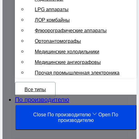
LPG аппараты
ЛОР комбайны
Флюорографические аппараты
Ортопантомографы
Медицинские холодильники
Медицинские ангиографовы
Прочая промышленная электроника
Все типы
По производителю
Close По производителю
Open По
производителю