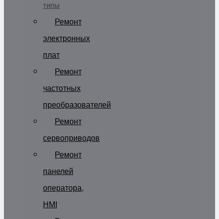
типы
Ремонт
электронных
плат
Ремонт
частотных
преобразователей
Ремонт
сервоприводов
Ремонт
панелей
оператора,
HMI