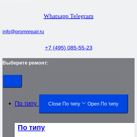
Whatsapp
Telegram
info@promrepair.ru
+7 (495) 085-55-23
Выберите ремонт:
По типу
Close По типу
Open По типу
По типу