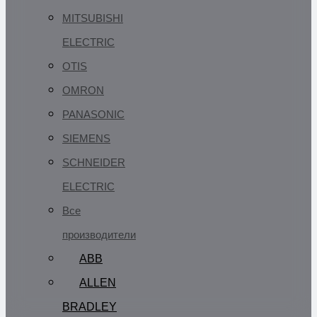
MITSUBISHI
ELECTRIC
OTIS
OMRON
PANASONIC
SIEMENS
SCHNEIDER
ELECTRIC
Все
производители
ABB
ALLEN
BRADLEY