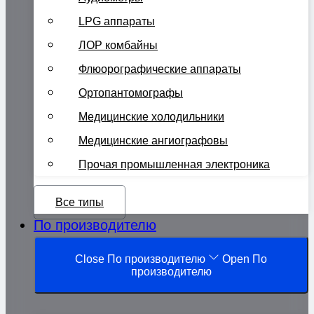
LPG аппараты
ЛОР комбайны
Флюорографические аппараты
Ортопантомографы
Медицинские холодильники
Медицинские ангиографовы
Прочая промышленная электроника
Все типы
По производителю
Close По производителю
Open По
производителю