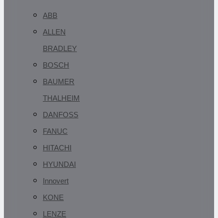
ABB
ALLEN
BRADLEY
BOSCH
BAUMER
THALHEIM
DANFOSS
FANUC
HITACHI
HYUNDAI
Innovert
KONE
LENZE