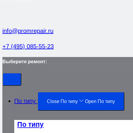
info@promrepair.ru
+7 (495) 085-55-23
Выберите ремонт:
По типу
Close По типу
Open По типу
По типу