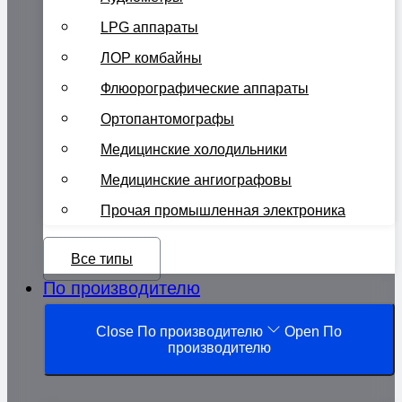
LPG аппараты
ЛОР комбайны
Флюорографические аппараты
Ортопантомографы
Медицинские холодильники
Медицинские ангиографовы
Прочая промышленная электроника
Все типы
По производителю
Close По производителю
Open По
производителю