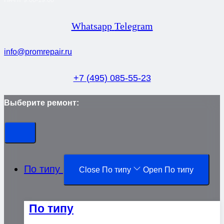
Whatsapp
Telegram
info@promrepair.ru
+7 (495) 085-55-23
Выберите ремонт:
По типу
Close По типу
Open По типу
По типу