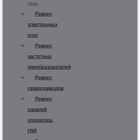
типы
Ремонт
электронных
плат
Ремонт
частотных
преобразователей
Ремонт
сервоприводов
Ремонт
панелей
оператора,
HMI