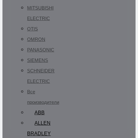
MITSUBISHI
ELECTRIC
OTIS
OMRON
PANASONIC
SIEMENS
SCHNEIDER
ELECTRIC
Все
производители
ABB
ALLEN
BRADLEY