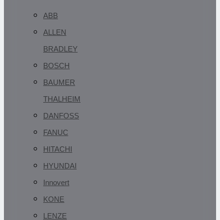
ABB
ALLEN
BRADLEY
BOSCH
BAUMER
THALHEIM
DANFOSS
FANUC
HITACHI
HYUNDAI
Innovert
KONE
LENZE