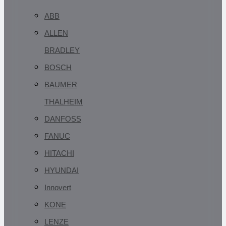
ABB
ALLEN
BRADLEY
BOSCH
BAUMER
THALHEIM
DANFOSS
FANUC
HITACHI
HYUNDAI
Innovert
KONE
LENZE