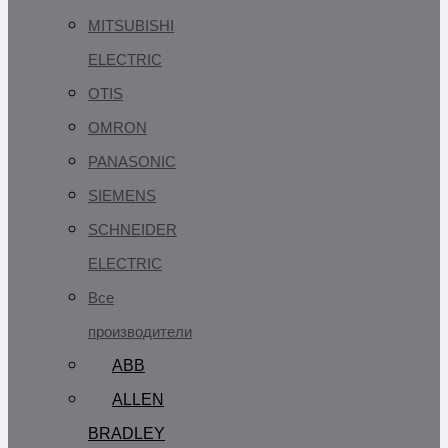
MITSUBISHI
ELECTRIC
OTIS
OMRON
PANASONIC
SIEMENS
SCHNEIDER
ELECTRIC
Все
производители
ABB
ALLEN
BRADLEY