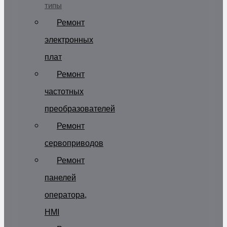
типы
Ремонт
электронных
плат
Ремонт
частотных
преобразователей
Ремонт
сервоприводов
Ремонт
панелей
оператора,
HMI