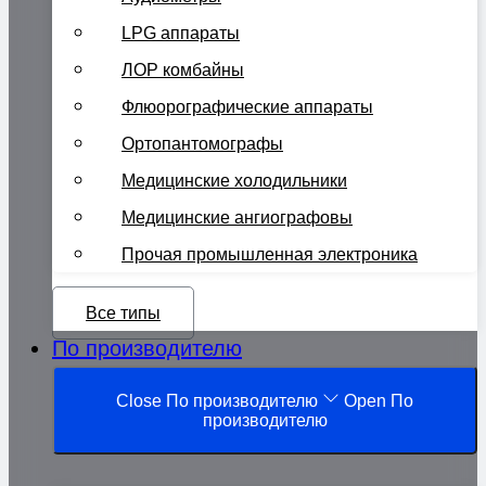
LPG аппараты
ЛОР комбайны
Флюорографические аппараты
Ортопантомографы
Медицинские холодильники
Медицинские ангиографовы
Прочая промышленная электроника
Все типы
По производителю
Close По производителю
Open По
производителю