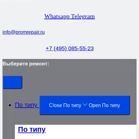
Whatsapp
Telegram
info@promrepair.ru
+7 (495) 085-55-23
Выберите ремонт:
По типу
Close По типу
Open По типу
По типу