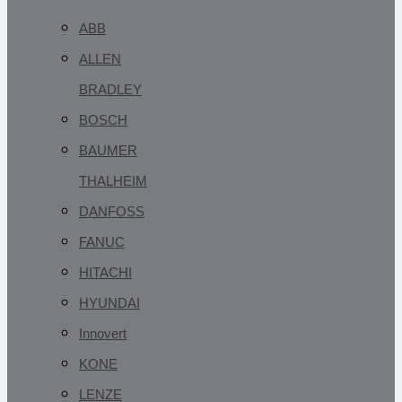
ABB
ALLEN
BRADLEY
BOSCH
BAUMER
THALHEIM
DANFOSS
FANUC
HITACHI
HYUNDAI
Innovert
KONE
LENZE