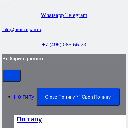
Whatsapp
Telegram
info@promrepair.ru
+7 (495) 085-55-23
Выберите ремонт:
По типу
Close По типу
Open По типу
По типу