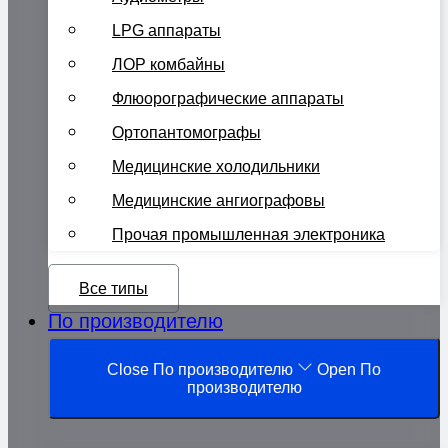
LPG аппараты
ЛОР комбайны
Флюорографические аппараты
Ортопантомографы
Медицинские холодильники
Медицинские ангиографовы
Прочая промышленная электроника
Все типы
По производителю
Close По производителю
Open По
производителю