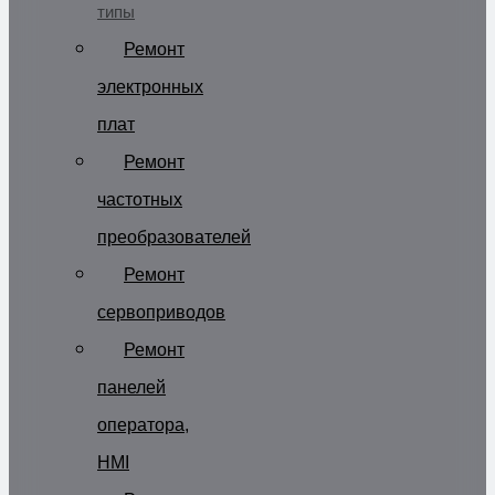
типы
Ремонт
электронных
плат
Ремонт
частотных
преобразователей
Ремонт
сервоприводов
Ремонт
панелей
оператора,
HMI