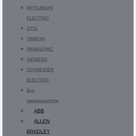
MITSUBISHI
ELECTRIC
OTIS
OMRON
PANASONIC
SIEMENS
SCHNEIDER
ELECTRIC
Все
производители
ABB
ALLEN
BRADLEY