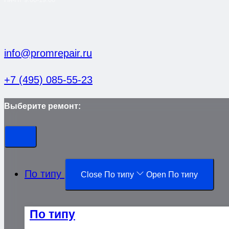
info@promrepair.ru
+7 (495) 085-55-23
Выберите ремонт:
По типу
Close По типу
Open По типу
По типу