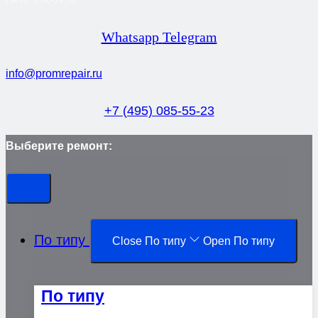
Whatsapp
Telegram
info@promrepair.ru
+7 (495) 085-55-23
Выберите ремонт:
По типу
Close По типу
Open По типу
По типу