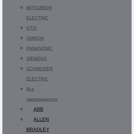
MITSUBISHI
ELECTRIC
OTIS
OMRON
PANASONIC
SIEMENS
SCHNEIDER
ELECTRIC
Все
производители
ABB
ALLEN
BRADLEY