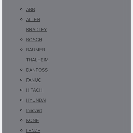
ABB
ALLEN
BRADLEY
BOSCH
BAUMER
THALHEIM
DANFOSS
FANUC
HITACHI
HYUNDAI
Innovert
KONE
LENZE