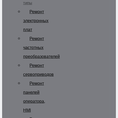
типы
Ремонт
электронных
плат
Ремонт
частотных
преобразователей
Ремонт
сервоприводов
Ремонт
панелей
оператора,
HMI