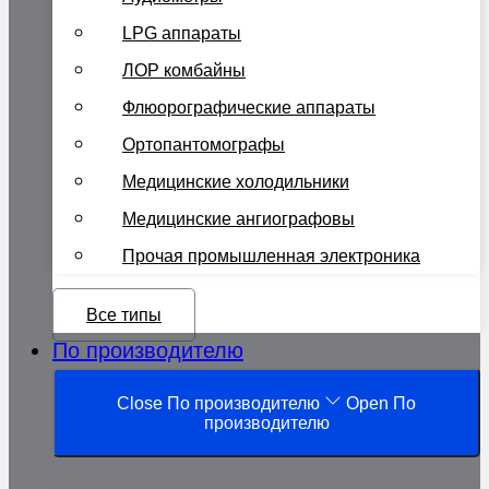
LPG аппараты
ЛОР комбайны
Флюорографические аппараты
Ортопантомографы
Медицинские холодильники
Медицинские ангиографовы
Прочая промышленная электроника
Все типы
По производителю
Close По производителю
Open По
производителю