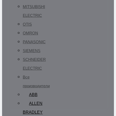
MITSUBISHI
ELECTRIC
OTIS
OMRON
PANASONIC
SIEMENS
SCHNEIDER
ELECTRIC
Все
производители
ABB
ALLEN
BRADLEY