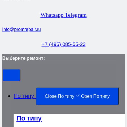
Whatsapp
Telegram
info@promrepair.ru
+7 (495) 085-55-23
Выберите ремонт:
По типу
Close По типу
Open По типу
По типу