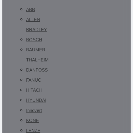
ABB
ALLEN
BRADLEY
BOSCH
BAUMER
THALHEIM
DANFOSS
FANUC
HITACHI
HYUNDAI
Innovert
KONE
LENZE