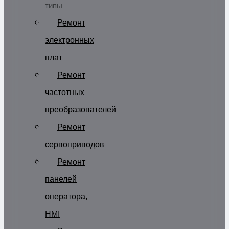
типы
Ремонт
электронных
плат
Ремонт
частотных
преобразователей
Ремонт
сервоприводов
Ремонт
панелей
оператора,
HMI