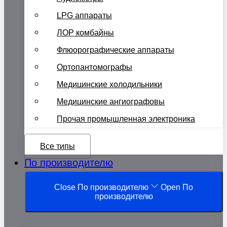
LPG аппараты
ЛОР комбайны
Флюорографические аппараты
Ортопантомографы
Медицинские холодильники
Медицинские ангиографовы
Прочая промышленная электроника
Все типы
По производителю
Close По производителю
Open По
производителю