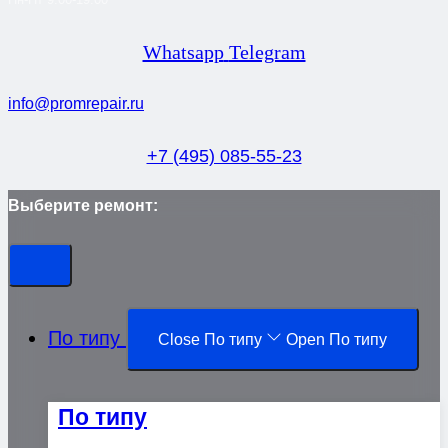
Whatsapp
Telegram
info@promrepair.ru
+7 (495) 085-55-23
Выберите ремонт:
По типу
Close По типу
Open По типу
По типу