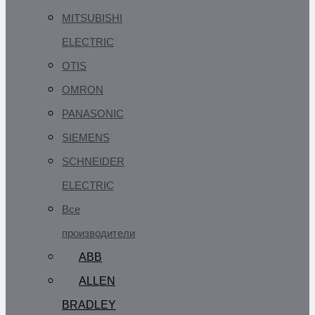
MITSUBISHI
ELECTRIC
OTIS
OMRON
PANASONIC
SIEMENS
SCHNEIDER
ELECTRIC
Все
производители
ABB
ALLEN
BRADLEY