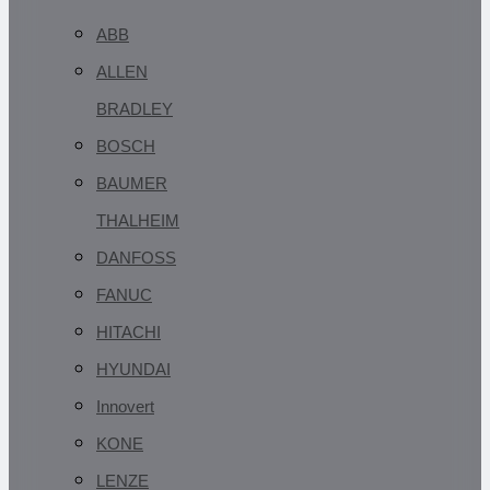
ABB
ALLEN
BRADLEY
BOSCH
BAUMER
THALHEIM
DANFOSS
FANUC
HITACHI
HYUNDAI
Innovert
KONE
LENZE