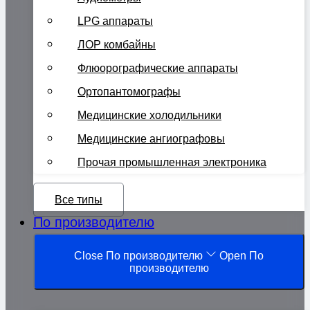
LPG аппараты
ЛОР комбайны
Флюорографические аппараты
Ортопантомографы
Медицинские холодильники
Медицинские ангиографовы
Прочая промышленная электроника
Все типы
По производителю
Close По производителю
Open По
производителю