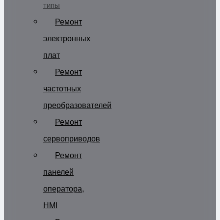
типы
Ремонт
электронных
плат
Ремонт
частотных
преобразователей
Ремонт
сервоприводов
Ремонт
панелей
оператора,
HMI