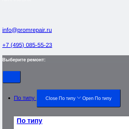
info@promrepair.ru
+7 (495) 085-55-23
Выберите ремонт:
По типу
Close По типу
Open По типу
По типу