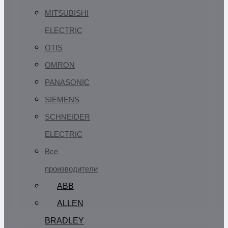
MITSUBISHI
ELECTRIC
OTIS
OMRON
PANASONIC
SIEMENS
SCHNEIDER
ELECTRIC
Все
производители
ABB
ALLEN
BRADLEY