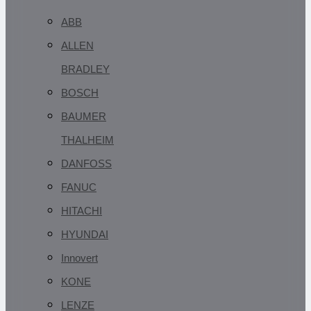
ABB
ALLEN
BRADLEY
BOSCH
BAUMER
THALHEIM
DANFOSS
FANUC
HITACHI
HYUNDAI
Innovert
KONE
LENZE