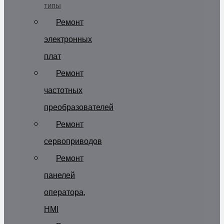
типы
Ремонт
электронных
плат
Ремонт
частотных
преобразователей
Ремонт
сервоприводов
Ремонт
панелей
оператора,
HMI