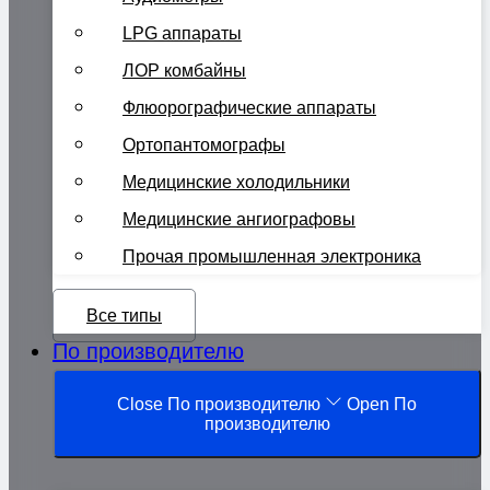
LPG аппараты
ЛОР комбайны
Флюорографические аппараты
Ортопантомографы
Медицинские холодильники
Медицинские ангиографовы
Прочая промышленная электроника
Все типы
По производителю
Close По производителю
Open По
производителю