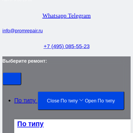
Whatsapp
Telegram
info@promrepair.ru
+7 (495) 085-55-23
Выберите ремонт:
По типу
Close По типу
Open По типу
По типу