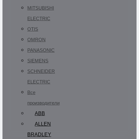
MITSUBISHI
ELECTRIC
OTIS
OMRON
PANASONIC
SIEMENS
SCHNEIDER
ELECTRIC
Все
производители
ABB
ALLEN
BRADLEY