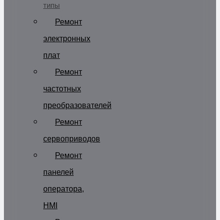
типы
Ремонт
электронных
плат
Ремонт
частотных
преобразователей
Ремонт
сервоприводов
Ремонт
панелей
оператора,
HMI