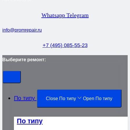
Whatsapp
Telegram
info@promrepair.ru
+7 (495) 085-55-23
Выберите ремонт:
По типу
Close По типу
Open По типу
По типу