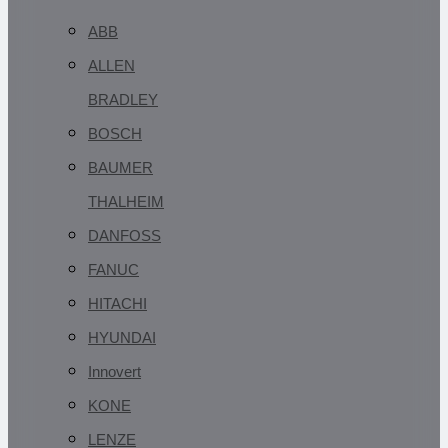
ABB
ALLEN
BRADLEY
BOSCH
BAUMER
THALHEIM
DANFOSS
FANUC
HITACHI
HYUNDAI
Innovert
KONE
LENZE