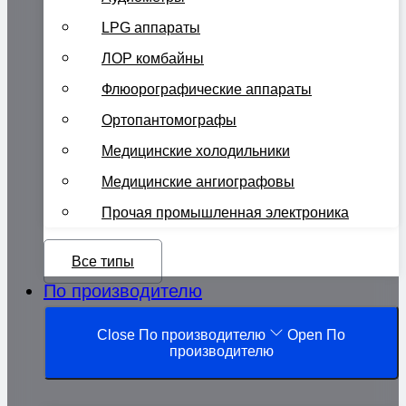
LPG аппараты
ЛОР комбайны
Флюорографические аппараты
Ортопантомографы
Медицинские холодильники
Медицинские ангиографовы
Прочая промышленная электроника
Все типы
По производителю
Close По производителю
Open По
производителю