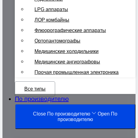
LPG аппараты
ЛОР комбайны
Флюорографические аппараты
Ортопантомографы
Медицинские холодильники
Медицинские ангиографовы
Прочая промышленная электроника
Все типы
По производителю
Close По производителю
Open По
производителю