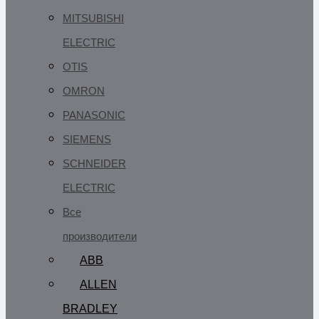
MITSUBISHI
ELECTRIC
OTIS
OMRON
PANASONIC
SIEMENS
SCHNEIDER
ELECTRIC
Все
производители
ABB
ALLEN
BRADLEY