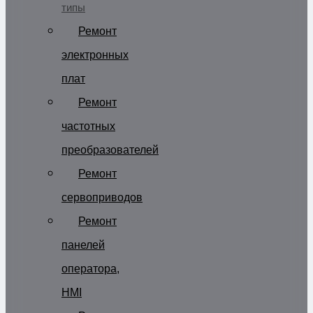
типы
Ремонт
электронных
плат
Ремонт
частотных
преобразователей
Ремонт
сервоприводов
Ремонт
панелей
оператора,
HMI