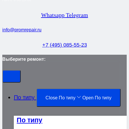
Whatsapp
Telegram
info@promrepair.ru
+7 (495) 085-55-23
Выберите ремонт:
По типу
Close По типу
Open По типу
По типу