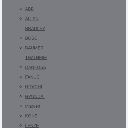
ABB
ALLEN
BRADLEY
BOSCH
BAUMER
THALHEIM
DANFOSS
FANUC
HITACHI
HYUNDAI
Innovert
KONE
LENZE