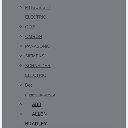
MITSUBISHI
ELECTRIC
OTIS
OMRON
PANASONIC
SIEMENS
SCHNEIDER
ELECTRIC
Все
производители
ABB
ALLEN
BRADLEY