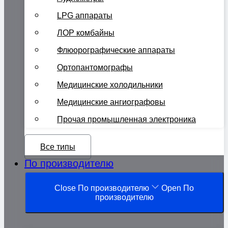
LPG аппараты
ЛОР комбайны
Флюорографические аппараты
Ортопантомографы
Медицинские холодильники
Медицинские ангиографовы
Прочая промышленная электроника
Все типы
По производителю
Close По производителю
Open По
производителю