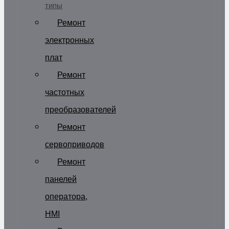
типы
Ремонт
электронных
плат
Ремонт
частотных
преобразователей
Ремонт
сервоприводов
Ремонт
панелей
оператора,
HMI