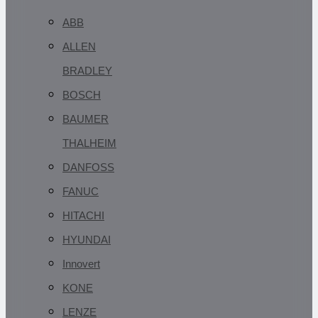
ABB
ALLEN
BRADLEY
BOSCH
BAUMER
THALHEIM
DANFOSS
FANUC
HITACHI
HYUNDAI
Innovert
KONE
LENZE