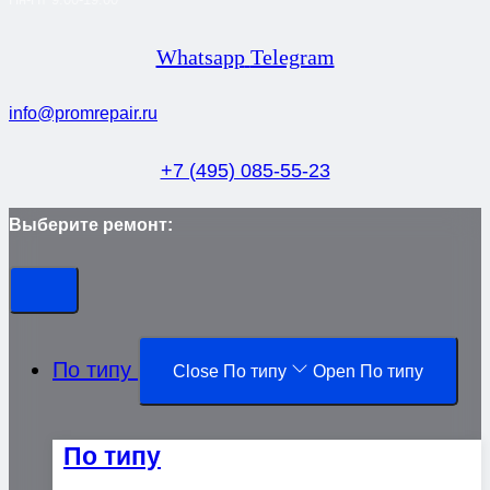
Whatsapp
Telegram
info@promrepair.ru
+7 (495) 085-55-23
Выберите ремонт:
По типу
Close По типу
Open По типу
По типу