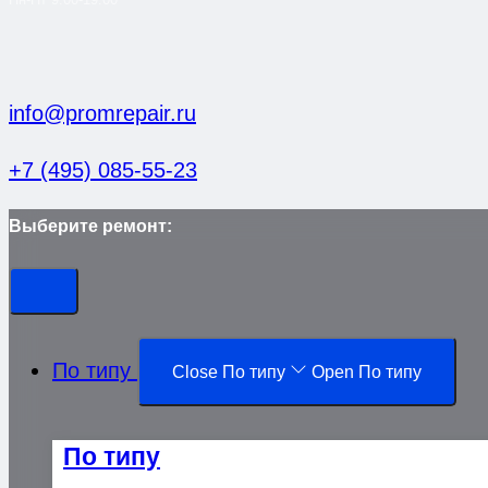
info@promrepair.ru
+7 (495) 085-55-23
Выберите ремонт:
По типу
Close По типу
Open По типу
По типу