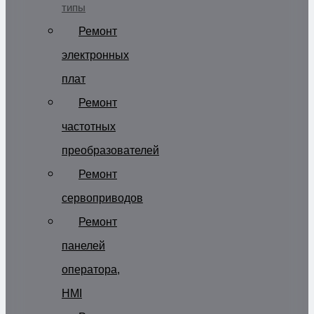
типы
Ремонт
электронных
плат
Ремонт
частотных
преобразователей
Ремонт
сервоприводов
Ремонт
панелей
оператора,
HMI