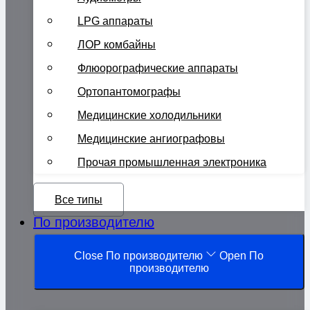
LPG аппараты
ЛОР комбайны
Флюорографические аппараты
Ортопантомографы
Медицинские холодильники
Медицинские ангиографовы
Прочая промышленная электроника
Все типы
По производителю
Close По производителю
Open По
производителю