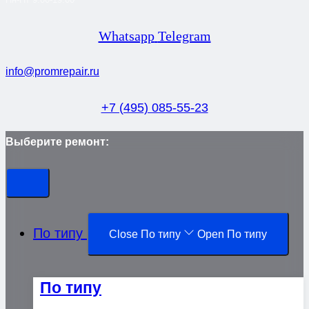
Whatsapp
Telegram
info@promrepair.ru
+7 (495) 085-55-23
Выберите ремонт:
По типу
Close По типу
Open По типу
По типу