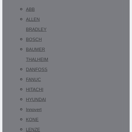
ABB
ALLEN
BRADLEY
BOSCH
BAUMER
THALHEIM
DANFOSS
FANUC
HITACHI
HYUNDAI
Innovert
KONE
LENZE