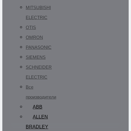
MITSUBISHI
ELECTRIC
OTIS
OMRON
PANASONIC
SIEMENS
SCHNEIDER
ELECTRIC
Все
производители
ABB
ALLEN
BRADLEY