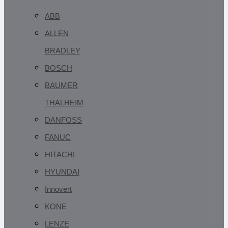
ABB
ALLEN
BRADLEY
BOSCH
BAUMER
THALHEIM
DANFOSS
FANUC
HITACHI
HYUNDAI
Innovert
KONE
LENZE