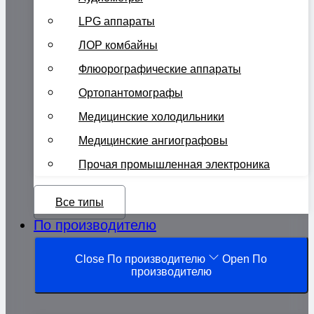
LPG аппараты
ЛОР комбайны
Флюорографические аппараты
Ортопантомографы
Медицинские холодильники
Медицинские ангиографовы
Прочая промышленная электроника
Все типы
По производителю
Close По производителю
Open По
производителю