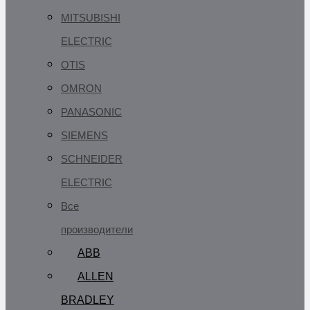
MITSUBISHI
ELECTRIC
OTIS
OMRON
PANASONIC
SIEMENS
SCHNEIDER
ELECTRIC
Все
производители
ABB
ALLEN
BRADLEY