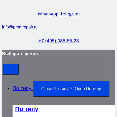
Whatsapp
Telegram
info@promrepair.ru
+7 (495) 085-55-23
Выберите ремонт:
По типу
Close По типу
Open По типу
По типу