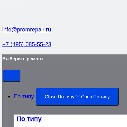
info@promrepair.ru
+7 (495) 085-55-23
Выберите ремонт:
По типу
Close По типу
Open По типу
По типу