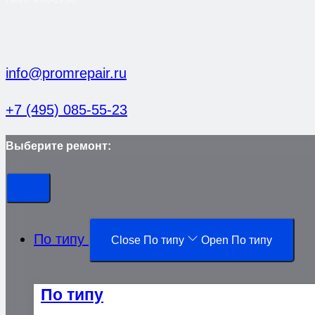
info@promrepair.ru
+7 (495) 085-55-23
Выберите ремонт:
По типу
Close По типу
Open По типу
По типу