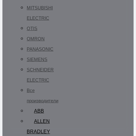
MITSUBISHI
ELECTRIC
OTIS
OMRON
PANASONIC
SIEMENS
SCHNEIDER
ELECTRIC
Все
производители
ABB
ALLEN
BRADLEY