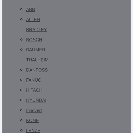
ABB
ALLEN
BRADLEY
BOSCH
BAUMER
THALHEIM
DANFOSS
FANUC
HITACHI
HYUNDAI
Innovert
KONE
LENZE