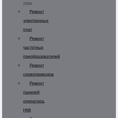
типы
Ремонт
электронных
плат
Ремонт
частотных
преобразователей
Ремонт
сервоприводов
Ремонт
панелей
оператора,
HMI