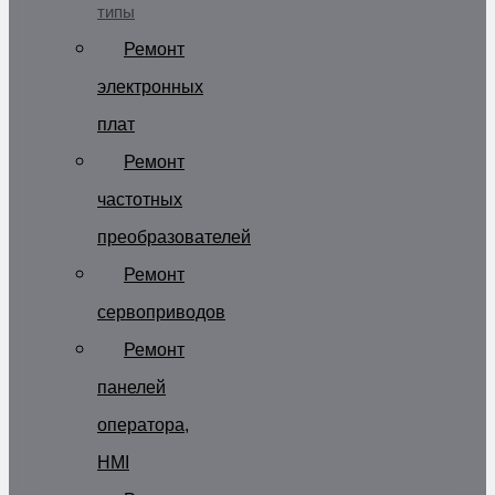
типы
Ремонт
электронных
плат
Ремонт
частотных
преобразователей
Ремонт
сервоприводов
Ремонт
панелей
оператора,
HMI