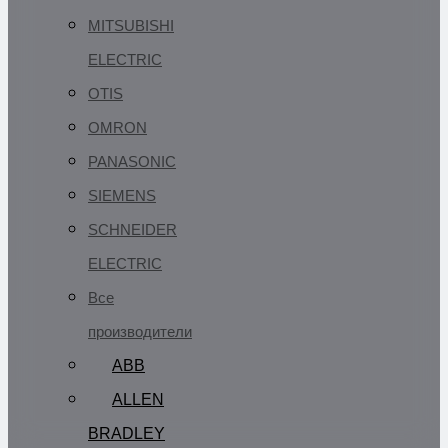
MITSUBISHI
ELECTRIC
OTIS
OMRON
PANASONIC
SIEMENS
SCHNEIDER
ELECTRIC
Все
производители
ABB
ALLEN
BRADLEY