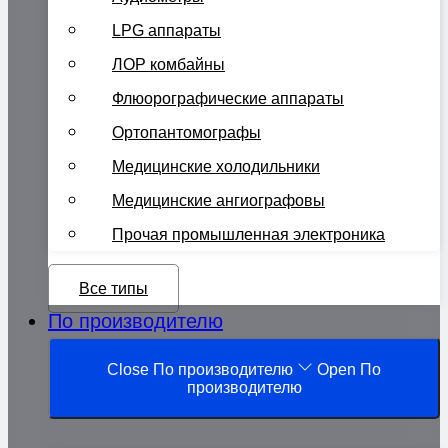
LPG аппараты
ЛОР комбайны
Флюорографические аппараты
Ортопантомографы
Медицинские холодильники
Медицинские ангиографовы
Прочая промышленная электроника
Все типы
По производителю
Close По производителю
Open По
производителю