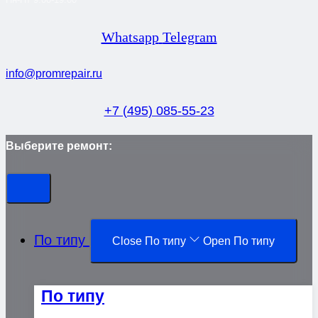
Whatsapp
Telegram
info@promrepair.ru
+7 (495) 085-55-23
Выберите ремонт:
По типу
Close По типу
Open По типу
По типу