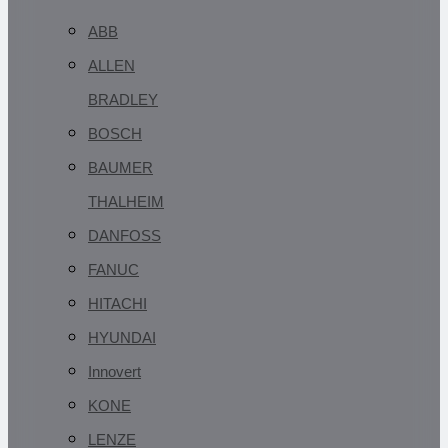
ABB
ALLEN
BRADLEY
BOSCH
BAUMER
THALHEIM
DANFOSS
FANUC
HITACHI
HYUNDAI
Innovert
KONE
LENZE