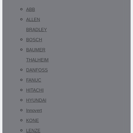
ABB
ALLEN
BRADLEY
BOSCH
BAUMER
THALHEIM
DANFOSS
FANUC
HITACHI
HYUNDAI
Innovert
KONE
LENZE