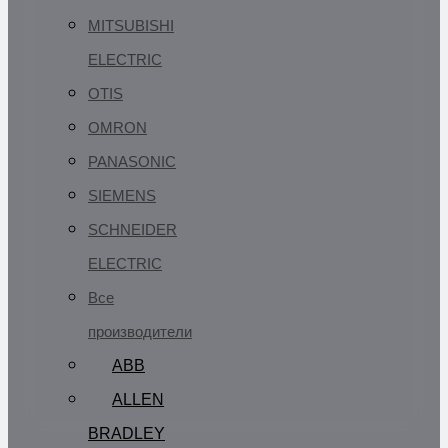
MITSUBISHI
ELECTRIC
OTIS
OMRON
PANASONIC
SIEMENS
SCHNEIDER
ELECTRIC
Все
производители
ABB
ALLEN
BRADLEY