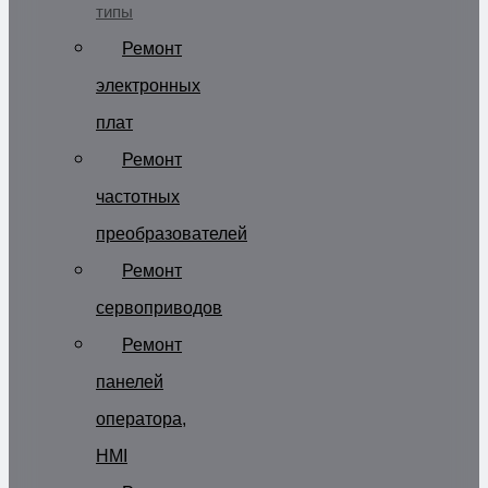
типы
Ремонт
электронных
плат
Ремонт
частотных
преобразователей
Ремонт
сервоприводов
Ремонт
панелей
оператора,
HMI