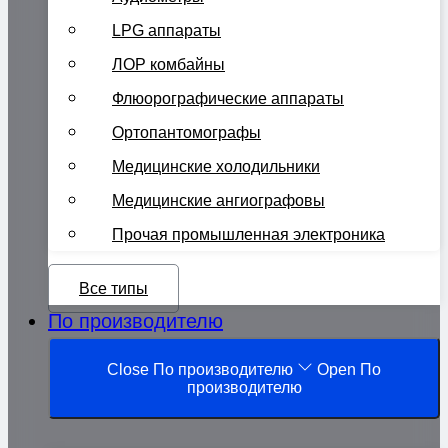
LPG аппараты
ЛОР комбайны
Флюорографические аппараты
Ортопантомографы
Медицинские холодильники
Медицинские ангиографовы
Прочая промышленная электроника
Все типы
По производителю
Close По производителю
Open По
производителю