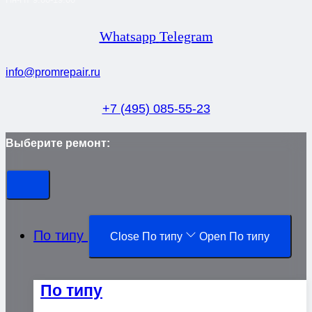
Whatsapp
Telegram
info@promrepair.ru
+7 (495) 085-55-23
Выберите ремонт:
По типу
Close По типу
Open По типу
По типу