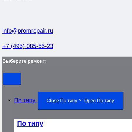
info@promrepair.ru
+7 (495) 085-55-23
Выберите ремонт:
По типу
Close По типу
Open По типу
По типу