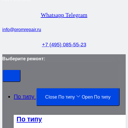
Whatsapp
Telegram
info@promrepair.ru
+7 (495) 085-55-23
Выберите ремонт:
По типу
Close По типу
Open По типу
По типу