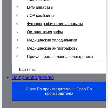
LPG аппараты
ЛОР комбайны
Флюорографические аппараты
Ортопантомографы
Медицинские холодильники
Медицинские ангиографовы
Прочая промышленная электроника
Все типы
По производителю
Close По производителю
Open По
производителю