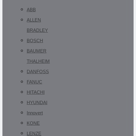
ABB
ALLEN
BRADLEY
BOSCH
BAUMER
THALHEIM
DANFOSS
FANUC
HITACHI
HYUNDAI
Innovert
KONE
LENZE