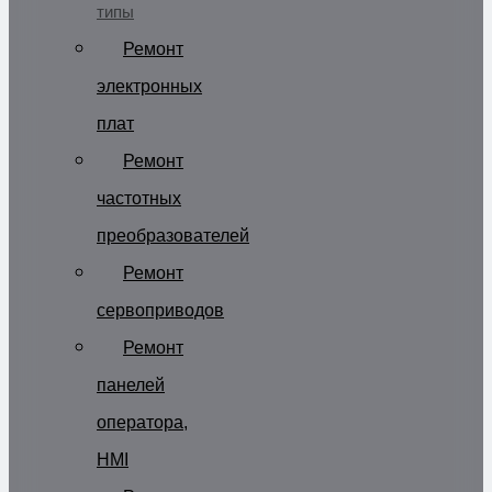
типы
Ремонт
электронных
плат
Ремонт
частотных
преобразователей
Ремонт
сервоприводов
Ремонт
панелей
оператора,
HMI