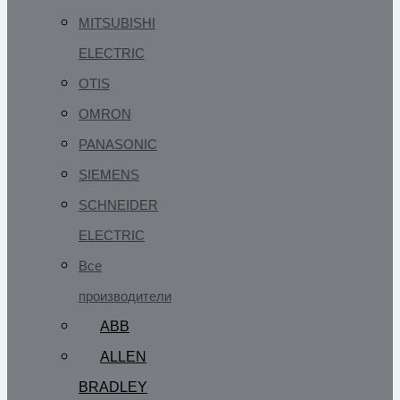
MITSUBISHI
ELECTRIC
OTIS
OMRON
PANASONIC
SIEMENS
SCHNEIDER
ELECTRIC
Все
производители
ABB
ALLEN
BRADLEY