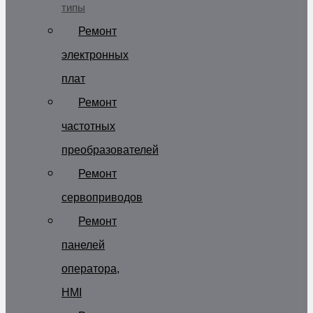
типы
Ремонт
электронных
плат
Ремонт
частотных
преобразователей
Ремонт
сервоприводов
Ремонт
панелей
оператора,
HMI