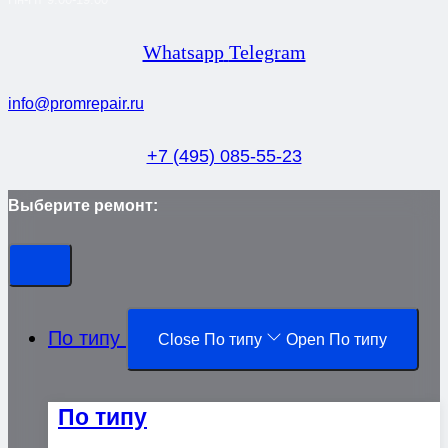
Whatsapp
Telegram
info@promrepair.ru
+7 (495) 085-55-23
Выберите ремонт:
По типу
Close По типу
Open По типу
По типу