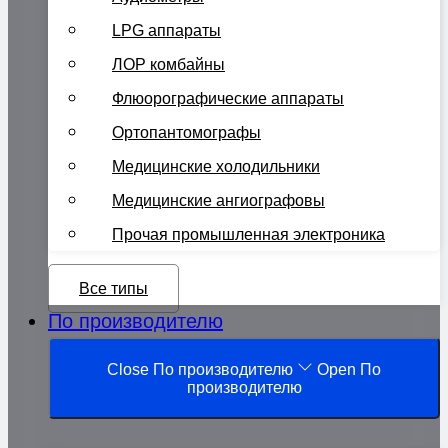
LPG аппараты
ЛОР комбайны
Флюорографические аппараты
Ортопантомографы
Медицинские холодильники
Медицинские ангиографовы
Прочая промышленная электроника
Все типы
По производителю
Close По производителю
Open По
производителю