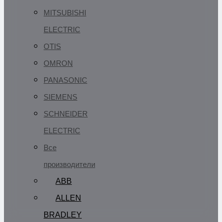
MITSUBISHI
ELECTRIC
OTIS
OMRON
PANASONIC
SIEMENS
SCHNEIDER
ELECTRIC
Все
производители
ABB
ALLEN
BRADLEY