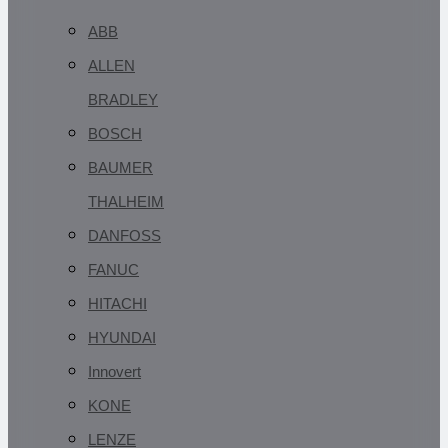
ABB
ALLEN
BRADLEY
BOSCH
BAUMER
THALHEIM
DANFOSS
FANUC
HITACHI
HYUNDAI
Innovert
KONE
LENZE