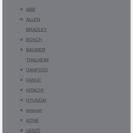
ABB
ALLEN
BRADLEY
BOSCH
BAUMER
THALHEIM
DANFOSS
FANUC
HITACHI
HYUNDAI
Innovert
KONE
LENZE