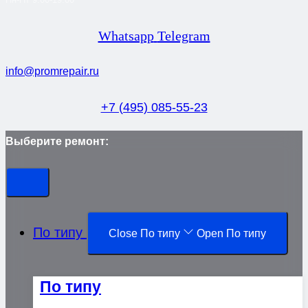
Whatsapp
Telegram
info@promrepair.ru
+7 (495) 085-55-23
Выберите ремонт:
По типу
Close По типу
Open По типу
По типу