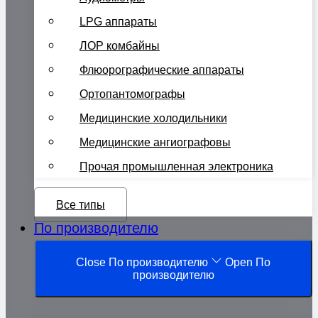
LPG аппараты
ЛОР комбайны
Флюорографические аппараты
Ортопантомографы
Медицинские холодильники
Медицинские ангиографовы
Прочая промышленная электроника
Все типы
По производителю
Close По производителю
Open По
производителю