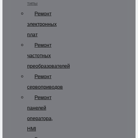
типы
Ремонт
электронных
плат
Ремонт
частотных
преобразователей
Ремонт
сервоприводов
Ремонт
панелей
оператора,
HMI