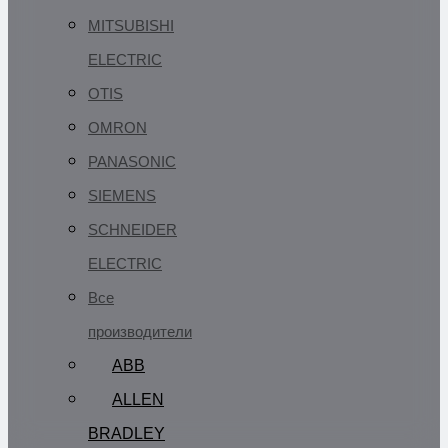
MITSUBISHI
ELECTRIC
OTIS
OMRON
PANASONIC
SIEMENS
SCHNEIDER
ELECTRIC
Все
производители
ABB
ALLEN
BRADLEY