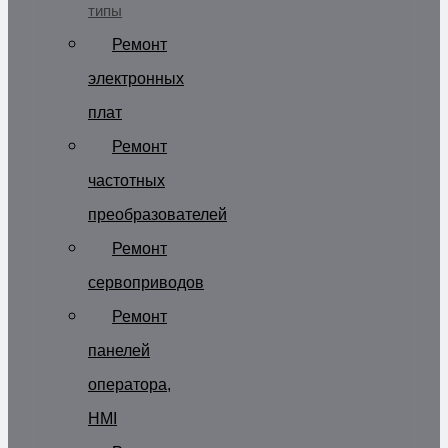
типы
Ремонт
электронных
плат
Ремонт
частотных
преобразователей
Ремонт
сервоприводов
Ремонт
панелей
оператора,
HMI