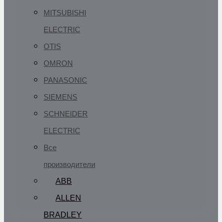
MITSUBISHI
ELECTRIC
OTIS
OMRON
PANASONIC
SIEMENS
SCHNEIDER
ELECTRIC
Все
производители
ABB
ALLEN
BRADLEY