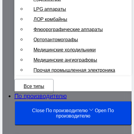
LPG аппараты
ЛОР комбайны
Флюорографические аппараты
Ортопантомографы
Медицинские холодильники
Медицинские ангиографовы
Прочая промышленная электроника
Все типы
По производителю
Close По производителю
Open По
производителю