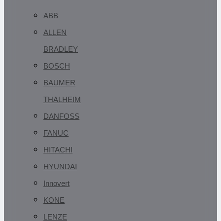
ABB
ALLEN
BRADLEY
BOSCH
BAUMER
THALHEIM
DANFOSS
FANUC
HITACHI
HYUNDAI
Innovert
KONE
LENZE