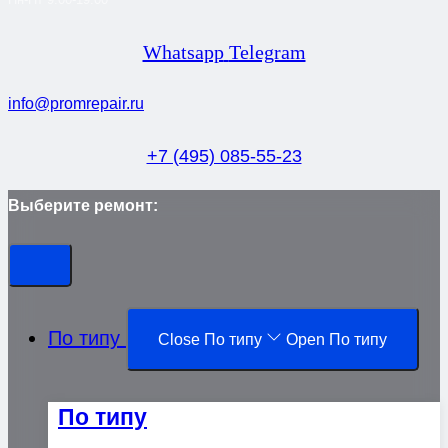
Whatsapp
Telegram
info@promrepair.ru
+7 (495) 085-55-23
Выберите ремонт:
По типу
Close По типу
Open По типу
По типу