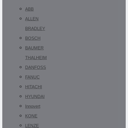
ABB
ALLEN
BRADLEY
BOSCH
BAUMER
THALHEIM
DANFOSS
FANUC
HITACHI
HYUNDAI
Innovert
KONE
LENZE