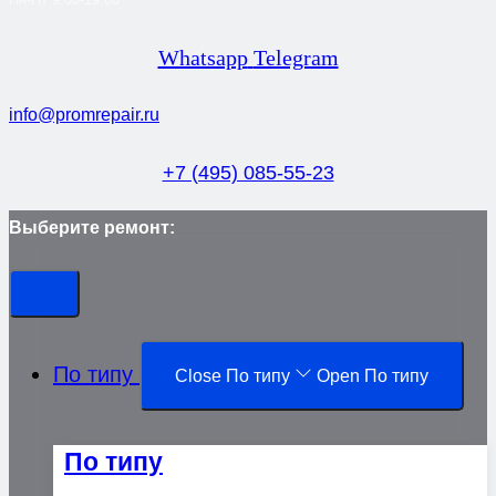
Whatsapp
Telegram
info@promrepair.ru
+7 (495) 085-55-23
Выберите ремонт:
По типу
Close По типу
Open По типу
По типу