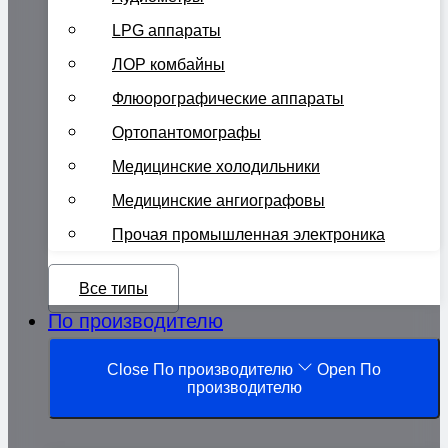
LPG аппараты
ЛОР комбайны
Флюорографические аппараты
Ортопантомографы
Медицинские холодильники
Медицинские ангиографовы
Прочая промышленная электроника
Все типы
По производителю
Close По производителю
Open По
производителю