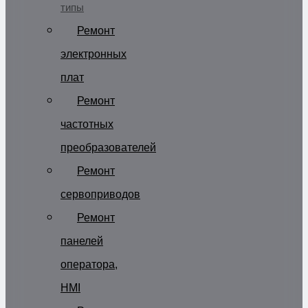
типы
Ремонт
электронных
плат
Ремонт
частотных
преобразователей
Ремонт
сервоприводов
Ремонт
панелей
оператора,
HMI