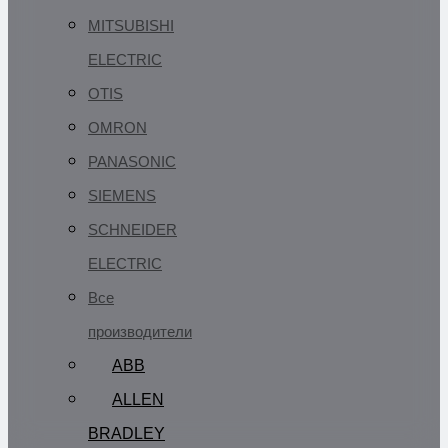
MITSUBISHI
ELECTRIC
OTIS
OMRON
PANASONIC
SIEMENS
SCHNEIDER
ELECTRIC
Все
производители
ABB
ALLEN
BRADLEY