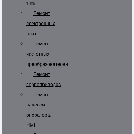
типы
Ремонт
электронных
плат
Ремонт
частотных
преобразователей
Ремонт
сервоприводов
Ремонт
панелей
оператора,
HMI