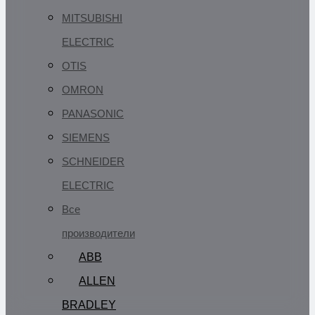
MITSUBISHI
ELECTRIC
OTIS
OMRON
PANASONIC
SIEMENS
SCHNEIDER
ELECTRIC
Все
производители
ABB
ALLEN
BRADLEY