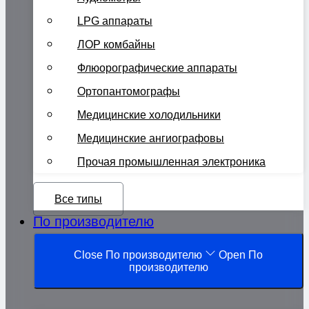
LPG аппараты
ЛОР комбайны
Флюорографические аппараты
Ортопантомографы
Медицинские холодильники
Медицинские ангиографовы
Прочая промышленная электроника
Все типы
По производителю
Close По производителю
Open По
производителю