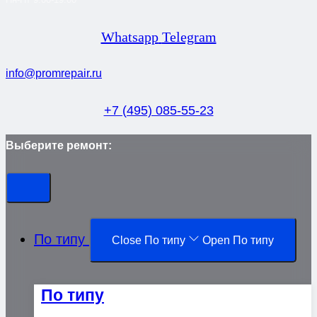
Whatsapp
Telegram
info@promrepair.ru
+7 (495) 085-55-23
Выберите ремонт:
По типу
Close По типу
Open По типу
По типу