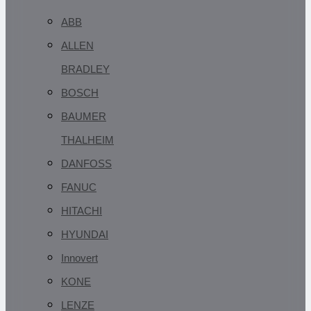
ABB
ALLEN
BRADLEY
BOSCH
BAUMER
THALHEIM
DANFOSS
FANUC
HITACHI
HYUNDAI
Innovert
KONE
LENZE