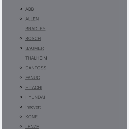
ABB
ALLEN
BRADLEY
BOSCH
BAUMER
THALHEIM
DANFOSS
FANUC
HITACHI
HYUNDAI
Innovert
KONE
LENZE