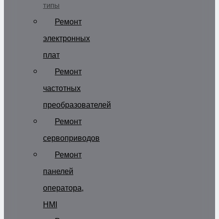
типы
Ремонт
электронных
плат
Ремонт
частотных
преобразователей
Ремонт
сервоприводов
Ремонт
панелей
оператора,
HMI