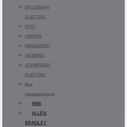
MITSUBISHI
ELECTRIC
OTIS
OMRON
PANASONIC
SIEMENS
SCHNEIDER
ELECTRIC
Все
производители
ABB
ALLEN
BRADLEY