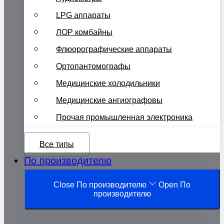
LPG аппараты
ЛОР комбайны
Флюорографические аппараты
Ортопантомографы
Медицинские холодильники
Медицинские ангиографовы
Прочая промышленная электроника
Все типы
По производителю
Close По производителю
Open По
производителю