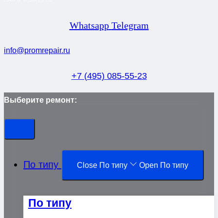
Whatsapp
Telegram
info@promrepair.ru
+7 (495) 085-55-23
Выберите ремонт:
По типу
Close По типу
Open По типу
По типу