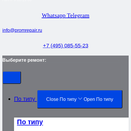
Whatsapp
Telegram
info@promrepair.ru
+7 (495) 085-55-23
Выберите ремонт:
По типу
Close По типу
Open По типу
По типу