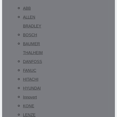
ABB
ALLEN
BRADLEY
BOSCH
BAUMER
THALHEIM
DANFOSS
FANUC
HITACHI
HYUNDAI
Innovert
KONE
LENZE