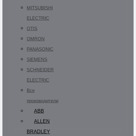
MITSUBISHI
ELECTRIC
OTIS
OMRON
PANASONIC
SIEMENS
SCHNEIDER
ELECTRIC
Все
производители
ABB
ALLEN
BRADLEY