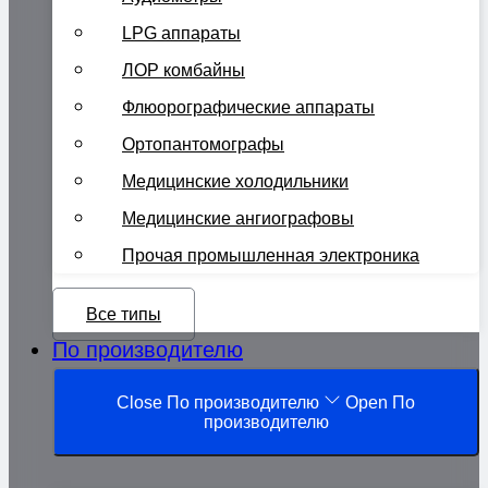
LPG аппараты
ЛОР комбайны
Флюорографические аппараты
Ортопантомографы
Медицинские холодильники
Медицинские ангиографовы
Прочая промышленная электроника
Все типы
По производителю
Close По производителю
Open По
производителю