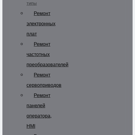
типы
Ремонт
электронных
плат
Ремонт
частотных
преобразователей
Ремонт
сервоприводов
Ремонт
панелей
оператора,
HMI