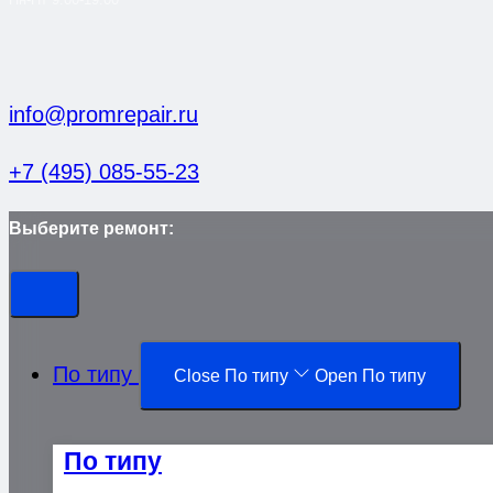
info@promrepair.ru
+7 (495) 085-55-23
Выберите ремонт:
По типу
Close По типу
Open По типу
По типу