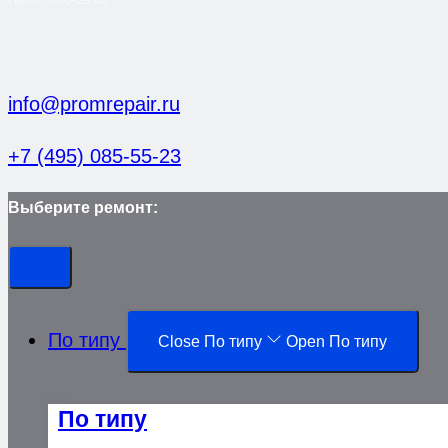
info@promrepair.ru
+7 (495) 085-55-23
Выберите ремонт:
По типу
Close По типу
Open По типу
По типу