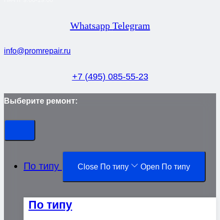
Whatsapp
Telegram
info@promrepair.ru
+7 (495) 085-55-23
Выберите ремонт:
По типу
Close По типу
Open По типу
По типу