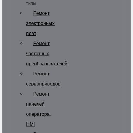
типы
Ремонт
электронных
плат
Ремонт
частотных
преобразователей
Ремонт
сервоприводов
Ремонт
панелей
оператора,
HMI