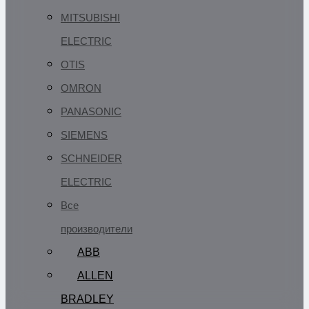
MITSUBISHI
ELECTRIC
OTIS
OMRON
PANASONIC
SIEMENS
SCHNEIDER
ELECTRIC
Все
производители
ABB
ALLEN
BRADLEY