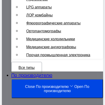
LPG аппараты
ЛОР комбайны
Флюорографические аппараты
Ортопантомографы
Медицинские холодильники
Медицинские ангиографовы
Прочая промышленная электроника
Все типы
По производителю
Close По производителю
Open По
производителю