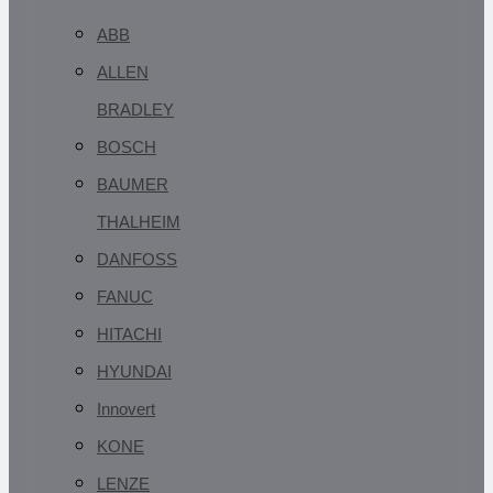
ABB
ALLEN
BRADLEY
BOSCH
BAUMER
THALHEIM
DANFOSS
FANUC
HITACHI
HYUNDAI
Innovert
KONE
LENZE