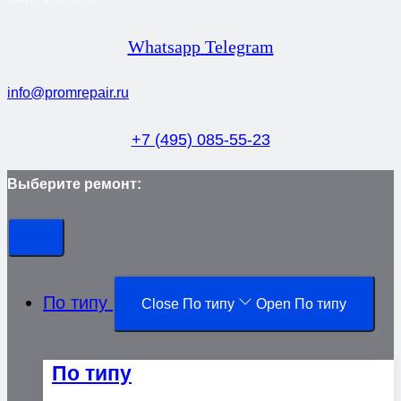
Whatsapp
Telegram
info@promrepair.ru
+7 (495) 085-55-23
Выберите ремонт:
По типу
Close По типу
Open По типу
По типу