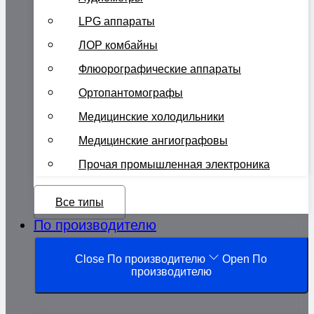
LPG аппараты
ЛОР комбайны
Флюорографические аппараты
Ортопантомографы
Медицинские холодильники
Медицинские ангиографовы
Прочая промышленная электроника
Все типы
По производителю
Close По производителю
Open По
производителю