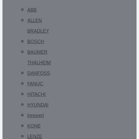
ABB
ALLEN
BRADLEY
BOSCH
BAUMER
THALHEIM
DANFOSS
FANUC
HITACHI
HYUNDAI
Innovert
KONE
LENZE