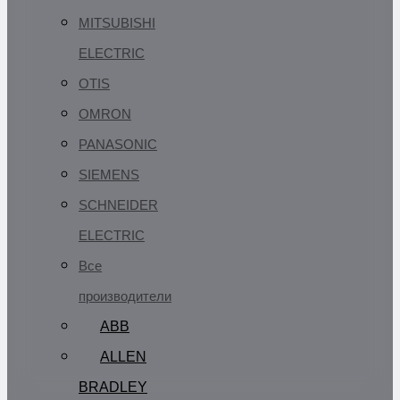
MITSUBISHI
ELECTRIC
OTIS
OMRON
PANASONIC
SIEMENS
SCHNEIDER
ELECTRIC
Все
производители
ABB
ALLEN
BRADLEY