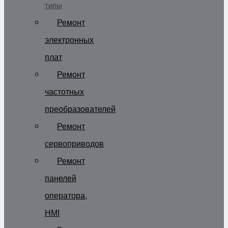
типы
Ремонт
электронных
плат
Ремонт
частотных
преобразователей
Ремонт
сервоприводов
Ремонт
панелей
оператора,
HMI