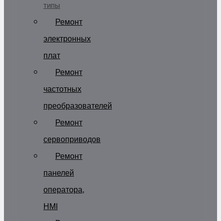
типы
Ремонт
электронных
плат
Ремонт
частотных
преобразователей
Ремонт
сервоприводов
Ремонт
панелей
оператора,
HMI