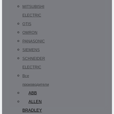
MITSUBISHI
ELECTRIC
OTIS
OMRON
PANASONIC
SIEMENS
SCHNEIDER
ELECTRIC
Все
производители
ABB
ALLEN
BRADLEY