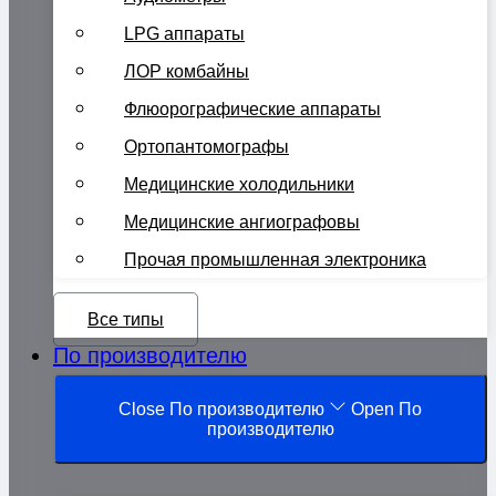
LPG аппараты
ЛОР комбайны
Флюорографические аппараты
Ортопантомографы
Медицинские холодильники
Медицинские ангиографовы
Прочая промышленная электроника
Все типы
По производителю
Close По производителю
Open По
производителю