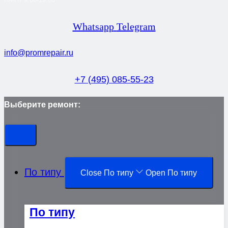
Whatsapp
Telegram
info@promrepair.ru
+7 (495) 085-55-23
Выберите ремонт:
По типу
Close По типу
Open По типу
По типу