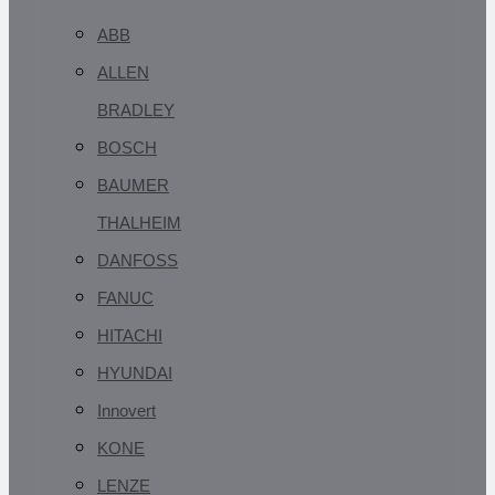
ABB
ALLEN
BRADLEY
BOSCH
BAUMER
THALHEIM
DANFOSS
FANUC
HITACHI
HYUNDAI
Innovert
KONE
LENZE