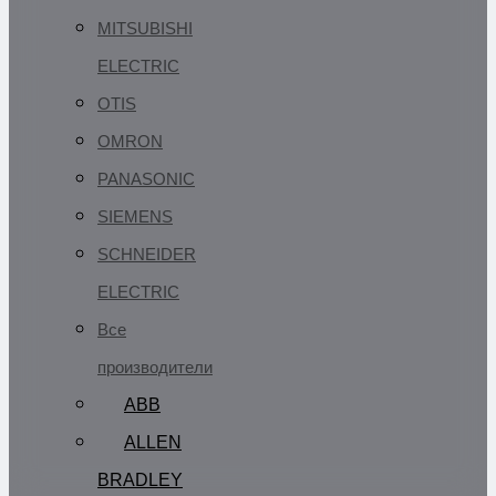
MITSUBISHI
ELECTRIC
OTIS
OMRON
PANASONIC
SIEMENS
SCHNEIDER
ELECTRIC
Все
производители
ABB
ALLEN
BRADLEY