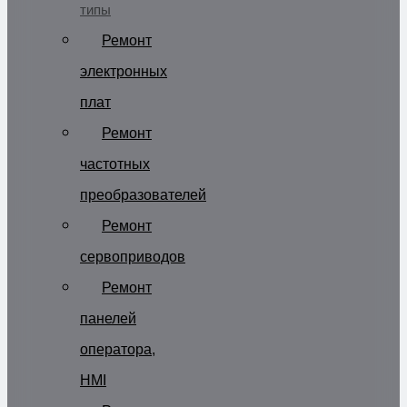
типы
Ремонт
электронных
плат
Ремонт
частотных
преобразователей
Ремонт
сервоприводов
Ремонт
панелей
оператора,
HMI