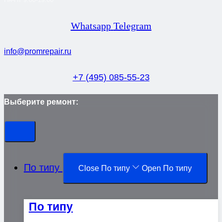
Whatsapp
Telegram
info@promrepair.ru
+7 (495) 085-55-23
Выберите ремонт:
По типу
Close По типу
Open По типу
По типу