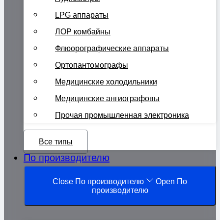
LPG аппараты
ЛОР комбайны
Флюорографические аппараты
Ортопантомографы
Медицинские холодильники
Медицинские ангиографовы
Прочая промышленная электроника
Все типы
По производителю
Close По производителю
Open По
производителю