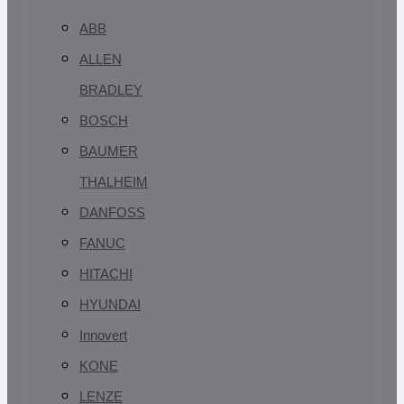
ABB
ALLEN
BRADLEY
BOSCH
BAUMER
THALHEIM
DANFOSS
FANUC
HITACHI
HYUNDAI
Innovert
KONE
LENZE