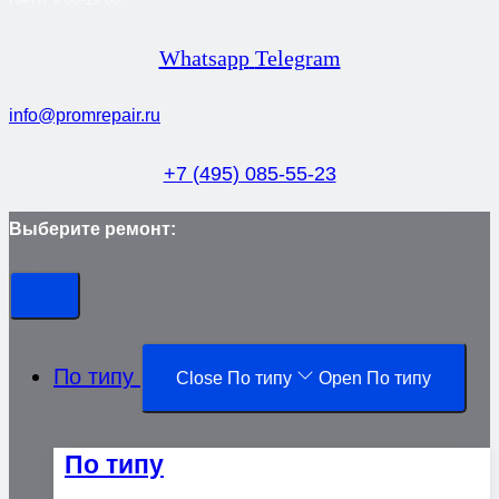
Whatsapp
Telegram
info@promrepair.ru
+7 (495) 085-55-23
Выберите ремонт:
По типу
Close По типу
Open По типу
По типу