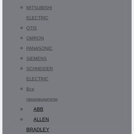
MITSUBISHI
ELECTRIC
OTIS
OMRON
PANASONIC
SIEMENS
SCHNEIDER
ELECTRIC
Все
производители
ABB
ALLEN
BRADLEY