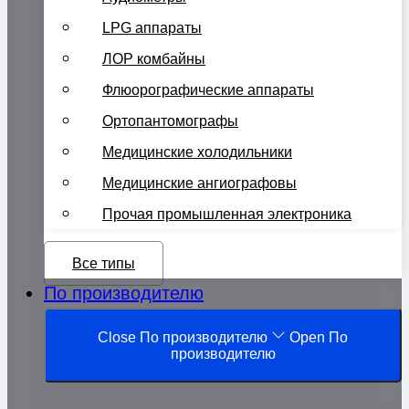
LPG аппараты
ЛОР комбайны
Флюорографические аппараты
Ортопантомографы
Медицинские холодильники
Медицинские ангиографовы
Прочая промышленная электроника
Все типы
По производителю
Close По производителю
Open По
производителю