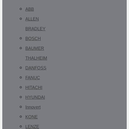
ABB
ALLEN
BRADLEY
BOSCH
BAUMER
THALHEIM
DANFOSS
FANUC
HITACHI
HYUNDAI
Innovert
KONE
LENZE