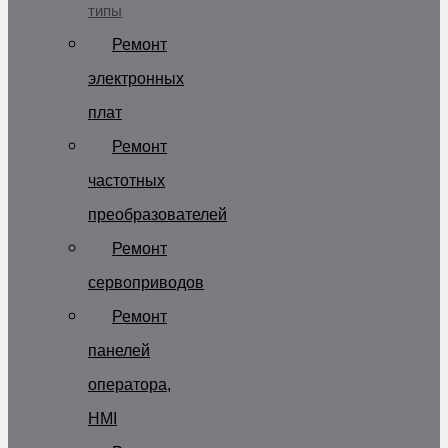
типы
Ремонт
электронных
плат
Ремонт
частотных
преобразователей
Ремонт
сервоприводов
Ремонт
панелей
оператора,
HMI