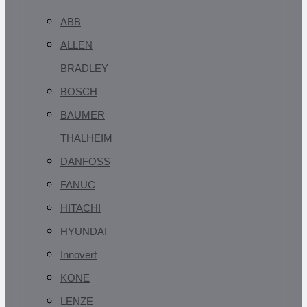
ABB
ALLEN
BRADLEY
BOSCH
BAUMER
THALHEIM
DANFOSS
FANUC
HITACHI
HYUNDAI
Innovert
KONE
LENZE