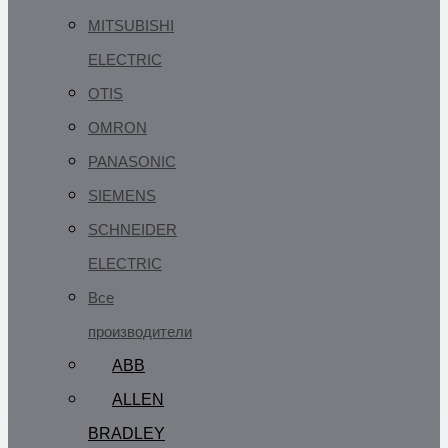
MITSUBISHI
ELECTRIC
OTIS
OMRON
PANASONIC
SIEMENS
SCHNEIDER
ELECTRIC
Все
производители
ABB
ALLEN
BRADLEY