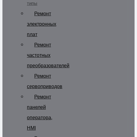
типы
Ремонт
электронных
плат
Ремонт
частотных
преобразователей
Ремонт
сервоприводов
Ремонт
панелей
оператора,
HMI