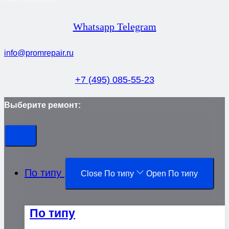
Whatsapp
Telegram
info@promrepair.ru
+7 (495) 085-55-23
Выберите ремонт:
По типу
Close По типу
Open По типу
По типу