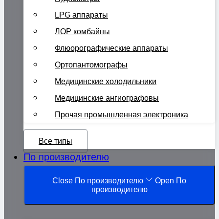
LPG аппараты
ЛОР комбайны
Флюорографические аппараты
Ортопантомографы
Медицинские холодильники
Медицинские ангиографовы
Прочая промышленная электроника
Все типы
По производителю
Close По производителю
Open По
производителю