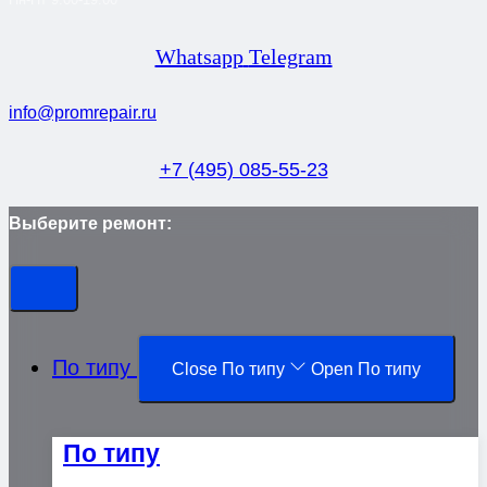
Whatsapp
Telegram
info@promrepair.ru
+7 (495) 085-55-23
Выберите ремонт:
По типу
Close По типу
Open По типу
По типу