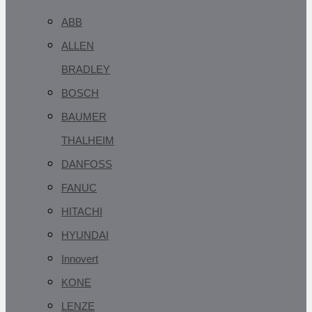
ABB
ALLEN
BRADLEY
BOSCH
BAUMER
THALHEIM
DANFOSS
FANUC
HITACHI
HYUNDAI
Innovert
KONE
LENZE