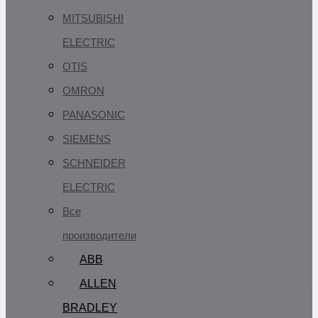
MITSUBISHI
ELECTRIC
OTIS
OMRON
PANASONIC
SIEMENS
SCHNEIDER
ELECTRIC
Все
производители
ABB
ALLEN
BRADLEY