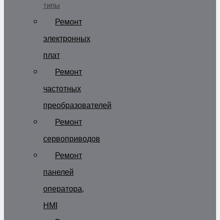
типы
Ремонт
электронных
плат
Ремонт
частотных
преобразователей
Ремонт
сервоприводов
Ремонт
панелей
оператора,
HMI