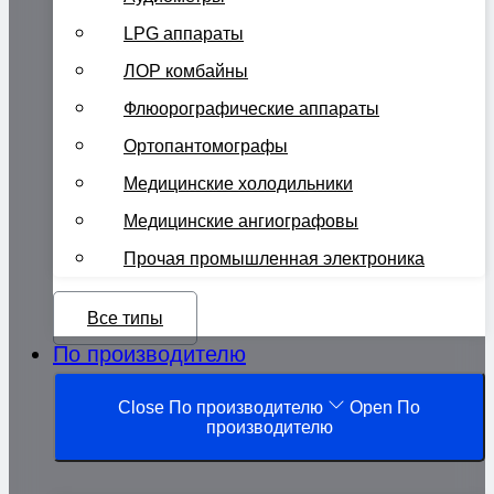
LPG аппараты
ЛОР комбайны
Флюорографические аппараты
Ортопантомографы
Медицинские холодильники
Медицинские ангиографовы
Прочая промышленная электроника
Все типы
По производителю
Close По производителю
Open По
производителю