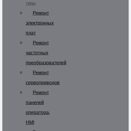
типы
Ремонт
электронных
плат
Ремонт
частотных
преобразователей
Ремонт
сервоприводов
Ремонт
панелей
оператора,
HMI