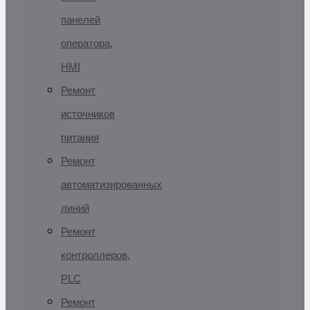
панелей
оператора,
HMI
Ремонт
источников
питания
Ремонт
автоматизированных
линий
Ремонт
контроллеров,
PLC
Ремонт