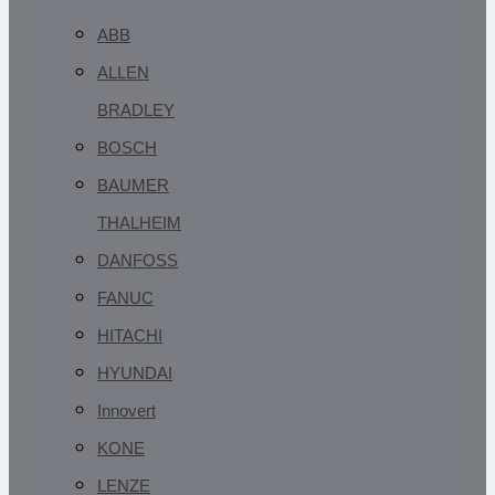
ABB
ALLEN
BRADLEY
BOSCH
BAUMER
THALHEIM
DANFOSS
FANUC
HITACHI
HYUNDAI
Innovert
KONE
LENZE